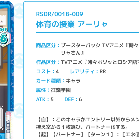
RSDR/001B-009
体育の授業 アーリャ
ブースターパック TVアニメ『時
商品区分
リャさん』
TVアニメ『時々ボソッとロシア
作品区分
レアリティ
コスト
RR
4
キャラ
カード種類
征嶺学園
属性
ATK
DEF
5
6
【自】：このキャラがエントリー以外からメ
控え室から１枚選び、パートナー化する。
【起】【パートナー】【ターン１】：［エネ