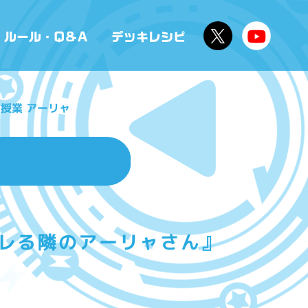
授業 アーリャ
デレる隣のアーリャさん』