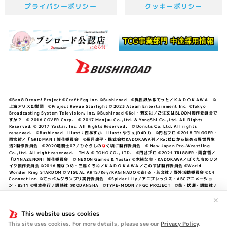
プライバシーポリシー
クッキーポリシー
©BanG Dream! Project ©Craft Egg Inc. ©Bushiroad ©異世界かるてっと／ＫＡＤＯＫＡＷＡ ©
上海アリス幻樂団 ©Project Revue Starlight © 2023 Ateam Entertainment Inc. ©Tokyo
Broadcasting System Television, Inc. ©Bushiroad ©Koi・芳文社／ご注文はBLOOM製作委員会で
すか？ © 2016 COVER Corp. © 2017 Manjuu Co.,Ltd. & YongShi Co.,Ltd. All Rights
Reserved. © 2017 Yostar, Inc. All Rights Reserved. © Donuts Co. Ltd. All rights
reserved. ©Bushiroad illust：西あすか illust: やちぇ(D4DJ) ©円谷プロ ©2018 TRIGGER・
雨宮哲／「GRIDMAN」製作委員会 ©長月達平・株式会社KADOKAWA刊／Re:ゼロから始める異世界生
活2製作委員会 ©2020竜騎士07／ひぐらしの
な
く頃に製作委員会 © New Japan Pro-Wrestling
Co.,Ltd. All right reserved. TM & © TOHO CO., LTD. ©円谷プロ ©2021 TRIGGER・雨宮哲／
「DYNAZENON」製作委員会 © NEXON Games & Yostar ©木緒なち・KADOKAWA／ぼくたちのリメ
イク製作委員会 ©2016 暁なつめ・三嶋くろね／ＫＡＤＯＫＡＷＡ／このすば製作委員会 ©World
Wonder Ring STARDOM © VISUAL ARTS/Key/KAGINADO ©あfろ・芳文社／野外活動委員会 ©C4
Connect Inc. ©てっぺんグランプリ実行委員会 ©Spider Lily／アニプレックス・ABCアニメーショ
ン・BS11 ©福本伸行／講談社 ®KODANSHA ©TYPE-MOON / FGC PROJECT ©柴・伏瀬・講談社／
転スラ日記製作委員会 ®KODANSHA ©2023 暁なつめ・三嶋くろね／KADOKAWA／このすば爆焔製作
✕
委員会 ©Bandai Namco Entertainment Inc. / PROJECT U149 ©Bandai Namco
Entertainment Inc. ©硬梨菜・不二涼介・講談社／「シャングリラ・フロンティア」製作委員会・MBS
This website uses cookies
©中村力斗・野澤ゆき子／集英社・君のことが大大大大大好きな製作委員会 ©IIS-P／ぽんのみち製作委
員会 ©円谷プロ ©2023 TRIGGER・雨宮哲／「劇場版グリッドマンユニバース」製作委員会 © NEXON
This site uses cookies. For more details, please see our
Privacy Policy
.
Games／アビドス商店街 ©プロジェクトラブライブ！蓮ノ空女学院スクールアイドルクラブ ©「勇気爆