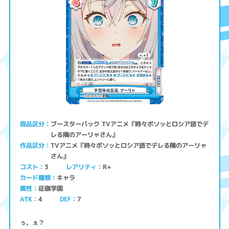
ブースターパック TVアニメ『時々ボソッとロシア語でデ
商品区分
レる隣のアーリャさん』
TVアニメ『時々ボソッとロシア語でデレる隣のアーリャ
作品区分
さん』
コスト
レアリティ
R+
3
キャラ
カード種類
征嶺学園
属性
ATK
4
7
DEF
ぅ、ぇ？