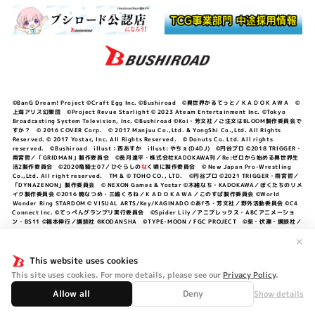
©BanG Dream! Project ©Craft Egg Inc. ©Bushiroad ©異世界かるてっと／ＫＡＤＯＫＡＷＡ ©
上海アリス幻樂団 ©Project Revue Starlight © 2023 Ateam Entertainment Inc. ©Tokyo
Broadcasting System Television, Inc. ©Bushiroad ©Koi・芳文社／ご注文はBLOOM製作委員会で
すか？ © 2016 COVER Corp. © 2017 Manjuu Co.,Ltd. & YongShi Co.,Ltd. All Rights
Reserved. © 2017 Yostar, Inc. All Rights Reserved. © Donuts Co. Ltd. All rights
reserved. ©Bushiroad illust：西あすか illust: やちぇ(D4DJ) ©円谷プロ ©2018 TRIGGER・
雨宮哲／「GRIDMAN」製作委員会 ©長月達平・株式会社KADOKAWA刊／Re:ゼロから始める異世界生
活2製作委員会 ©2020竜騎士07／ひぐらしの
な
く頃に製作委員会 © New Japan Pro-Wrestling
Co.,Ltd. All right reserved. TM & © TOHO CO., LTD. ©円谷プロ ©2021 TRIGGER・雨宮哲／
「DYNAZENON」製作委員会 © NEXON Games & Yostar ©木緒なち・KADOKAWA／ぼくたちのリメ
イク製作委員会 ©2016 暁なつめ・三嶋くろね／ＫＡＤＯＫＡＷＡ／このすば製作委員会 ©World
Wonder Ring STARDOM © VISUAL ARTS/Key/KAGINADO ©あfろ・芳文社／野外活動委員会 ©C4
Connect Inc. ©てっぺんグランプリ実行委員会 ©Spider Lily／アニプレックス・ABCアニメーショ
ン・BS11 ©福本伸行／講談社 ®KODANSHA ©TYPE-MOON / FGC PROJECT ©柴・伏瀬・講談社／
転スラ日記製作委員会 ®KODANSHA ©2023 暁なつめ・三嶋くろね／KADOKAWA／このすば爆焔製作
委員会 ©Bandai Namco Entertainment Inc. / PROJECT U149 ©Bandai Namco
✕
Entertainment Inc. ©硬梨菜・不二涼介・講談社／「シャングリラ・フロンティア」製作委員会・MBS
©中村力斗・野澤ゆき子／集英社・君のことが大大大大大好きな製作委員会 ©IIS-P／ぽんのみち製作委
This website uses cookies
員会 ©円谷プロ ©2023 TRIGGER・雨宮哲／「劇場版グリッドマンユニバース」製作委員会 © NEXON
This site uses cookies. For more details, please see our
Privacy Policy
.
Games／アビドス商店街 ©プロジェクトラブライブ！蓮ノ空女学院スクールアイドルクラブ ©「勇気爆
発バーンブレイバーン」製作委員会
Allow all
Deny
Show details