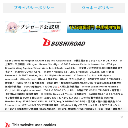
プライバシーポリシー
クッキーポリシー
©BanG Dream! Project ©Craft Egg Inc. ©Bushiroad ©異世界かるてっと／ＫＡＤＯＫＡＷＡ ©
上海アリス幻樂団 ©Project Revue Starlight © 2023 Ateam Entertainment Inc. ©Tokyo
Broadcasting System Television, Inc. ©Bushiroad ©Koi・芳文社／ご注文はBLOOM製作委員会で
すか？ © 2016 COVER Corp. © 2017 Manjuu Co.,Ltd. & YongShi Co.,Ltd. All Rights
Reserved. © 2017 Yostar, Inc. All Rights Reserved. © Donuts Co. Ltd. All rights
reserved. ©Bushiroad illust：西あすか illust: やちぇ(D4DJ) ©円谷プロ ©2018 TRIGGER・
雨宮哲／「GRIDMAN」製作委員会 ©長月達平・株式会社KADOKAWA刊／Re:ゼロから始める異世界生
活2製作委員会 ©2020竜騎士07／ひぐらしの
な
く頃に製作委員会 © New Japan Pro-Wrestling
Co.,Ltd. All right reserved. TM & © TOHO CO., LTD. ©円谷プロ ©2021 TRIGGER・雨宮哲／
「DYNAZENON」製作委員会 © NEXON Games & Yostar ©木緒なち・KADOKAWA／ぼくたちのリメ
イク製作委員会 ©2016 暁なつめ・三嶋くろね／ＫＡＤＯＫＡＷＡ／このすば製作委員会 ©World
Wonder Ring STARDOM © VISUAL ARTS/Key/KAGINADO ©あfろ・芳文社／野外活動委員会 ©C4
Connect Inc. ©てっぺんグランプリ実行委員会 ©Spider Lily／アニプレックス・ABCアニメーショ
ン・BS11 ©福本伸行／講談社 ®KODANSHA ©TYPE-MOON / FGC PROJECT ©柴・伏瀬・講談社／
転スラ日記製作委員会 ®KODANSHA ©2023 暁なつめ・三嶋くろね／KADOKAWA／このすば爆焔製作
委員会 ©Bandai Namco Entertainment Inc. / PROJECT U149 ©Bandai Namco
✕
Entertainment Inc. ©硬梨菜・不二涼介・講談社／「シャングリラ・フロンティア」製作委員会・MBS
©中村力斗・野澤ゆき子／集英社・君のことが大大大大大好きな製作委員会 ©IIS-P／ぽんのみち製作委
This website uses cookies
員会 ©円谷プロ ©2023 TRIGGER・雨宮哲／「劇場版グリッドマンユニバース」製作委員会 © NEXON