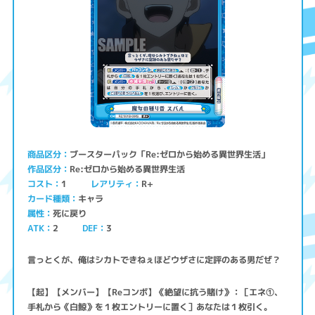
ブースターパック「Re:ゼロから始める異世界生活」
商品区分
Re:ゼロから始める異世界生活
作品区分
コスト
レアリティ
R+
1
キャラ
カード種類
死に戻り
属性
ATK
2
3
DEF
言っとくが、俺はシカトできねぇほどウザさに定評のある男だぜ？
【起】【メンバー】【Reコンボ】《絶望に抗う賭け》：［エネ①、
手札から《白鯨》を１枚エントリーに置く］あなたは１枚引く。