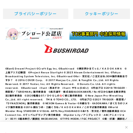
プライバシーポリシー
クッキーポリシー
©BanG Dream! Project ©Craft Egg Inc. ©Bushiroad ©異世界かるてっと／ＫＡＤＯＫＡＷＡ ©
上海アリス幻樂団 ©Project Revue Starlight © 2023 Ateam Entertainment Inc. ©Tokyo
Broadcasting System Television, Inc. ©Bushiroad ©Koi・芳文社／ご注文はBLOOM製作委員会で
すか？ © 2016 COVER Corp. © 2017 Manjuu Co.,Ltd. & YongShi Co.,Ltd. All Rights
Reserved. © 2017 Yostar, Inc. All Rights Reserved. © Donuts Co. Ltd. All rights
reserved. ©Bushiroad illust：西あすか illust: やちぇ(D4DJ) ©円谷プロ ©2018 TRIGGER・
雨宮哲／「GRIDMAN」製作委員会 ©長月達平・株式会社KADOKAWA刊／Re:ゼロから始める異世界生
活2製作委員会 ©2020竜騎士07／ひぐらしの
な
く頃に製作委員会 © New Japan Pro-Wrestling
Co.,Ltd. All right reserved. TM & © TOHO CO., LTD. ©円谷プロ ©2021 TRIGGER・雨宮哲／
「DYNAZENON」製作委員会 © NEXON Games & Yostar ©木緒なち・KADOKAWA／ぼくたちのリメ
イク製作委員会 ©2016 暁なつめ・三嶋くろね／ＫＡＤＯＫＡＷＡ／このすば製作委員会 ©World
Wonder Ring STARDOM © VISUAL ARTS/Key/KAGINADO ©あfろ・芳文社／野外活動委員会 ©C4
Connect Inc. ©てっぺんグランプリ実行委員会 ©Spider Lily／アニプレックス・ABCアニメーショ
ン・BS11 ©福本伸行／講談社 ®KODANSHA ©TYPE-MOON / FGC PROJECT ©柴・伏瀬・講談社／
転スラ日記製作委員会 ®KODANSHA ©2023 暁なつめ・三嶋くろね／KADOKAWA／このすば爆焔製作
委員会 ©Bandai Namco Entertainment Inc. / PROJECT U149 ©Bandai Namco
✕
Entertainment Inc. ©硬梨菜・不二涼介・講談社／「シャングリラ・フロンティア」製作委員会・MBS