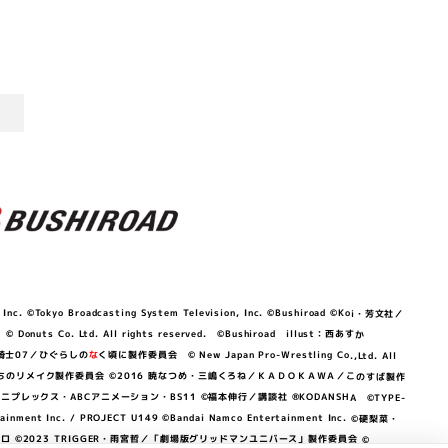
©Tokyo Broadcasting System Television, Inc. ©Bushiroad ©Koi・芳文社／
 © Donuts Co. Ltd. All rights reserved. ©Bushiroad illust：西あすか
竜騎士07／ひぐらしの
な
く頃に製作委員会 © New Japan Pro-Wrestling Co.,Ltd. All
OKAWA／ぼくたちのリメイク製作委員会 ©2016 暁なつめ・三嶋くろね／ＫＡＤＯＫＡＷＡ／このすば製作
 Lily／アニプレックス・ABCアニメーション・BS11 ©福本伸行／講談社 ®KODANSHA ©TYPE-
c. / PROJECT U149 ©Bandai Namco Entertainment Inc. ©硬梨菜・
©2023 TRIGGER・雨宮哲／「劇場版グリッドマンユニバース」製作委員会 ©