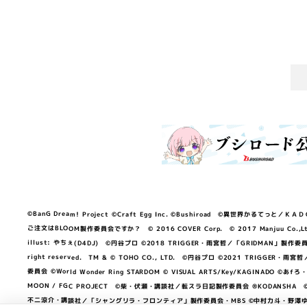
©BanG Dream! Project ©Craft Egg Inc. ©Bushiroad ©異世界かるてっと／ＫＡＤＯＫＡ
ご注文はBLOOM製作委員会ですか？ © 2016 COVER Corp. © 2017 Manjuu Co.,Ltd. & Yong
illust: やちぇ(D4DJ) ©円谷プロ ©2018 TRIGGER・雨宮哲／「GRIDMA
right reserved. TM & © TOHO CO., LTD. ©円谷プロ ©2021 TRI
委員会 ©World Wonder Ring STARDOM © VISUAL ARTS/Key/KAGINA
MOON / FGC PROJECT ©柴・伏瀬・講談社／転スラ日記製作委員会 ®KODANSHA ©2023 
不二涼介・講談社／「シャングリラ・フロンティア」製作委員会・MBS ©中村力斗・野澤ゆき