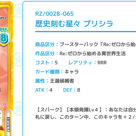
RZ/002B-065
歴史刻む星々 プリシラ
ブースターパック「Re:ゼロから始め
商品区分
Re:ゼロから始める異世界生活
作品区分
レアリティ
コスト
RRR
5
キャラ
カード種類
王選候補者
属性
ATK
DEF
4
8
【スパーク】【本領発揮Lv４】：あなたは自
札に戻し、このターン中、このキャラを＋２/