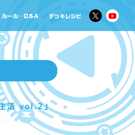
 vol.2」