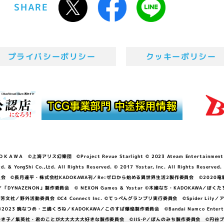
SHARE
プライバシーポリシー
クッキーポリシー
ＷＡ ©上海アリス幻樂団 ©Project Revue Starlight © 2023 Ateam Entertainment Inc. 
Shi Co.,Ltd. All Rights Reserved. © 2017 Yostar, Inc. All Rights Reserved.
N」製作委員会 ©長月達平・株式会社KADOKAWA刊／Re:ゼロから始める異世界生活2製作委員会 ©2020
GGER・雨宮哲／「DYNAZENON」製作委員会 © NEXON Games & Yostar ©木緒なち・KAD
DO ©あfろ・芳文社／野外活動委員会 ©C4 Connect Inc. ©てっぺんグランプリ実行委員会 ©Spider
暁なつめ・三嶋くろね／KADOKAWA／このすば爆焔製作委員会 ©Bandai Namco Entertainment In
子／集英社・君のことが大大大大大好きな製作委員会 ©IIS-P／ぽんのみち製作委員会 ©円谷プロ 