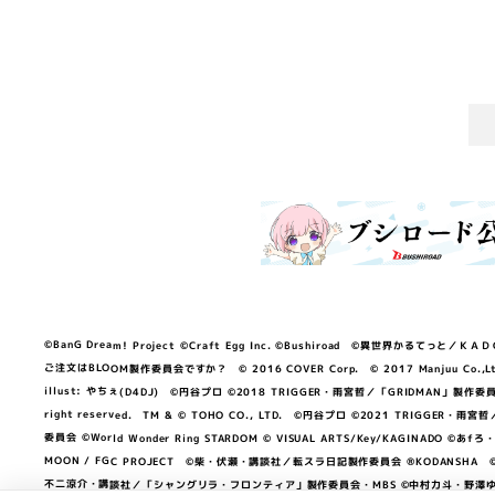
©BanG Dream! Project ©Craft Egg Inc. ©Bushiroad ©異世界かるてっと／ＫＡＤＯＫＡ
ご注文はBLOOM製作委員会ですか？ © 2016 COVER Corp. © 2017 Manjuu Co.,Ltd. & Yong
illust: やちぇ(D4DJ) ©円谷プロ ©2018 TRIGGER・雨宮哲／「GRIDMA
right reserved. TM & © TOHO CO., LTD. ©円谷プロ ©2021 TRI
委員会 ©World Wonder Ring STARDOM © VISUAL ARTS/Key/KAGINA
MOON / FGC PROJECT ©柴・伏瀬・講談社／転スラ日記製作委員会 ®KODANSHA ©2023 
不二涼介・講談社／「シャングリラ・フロンティア」製作委員会・MBS ©中村力斗・野澤ゆき