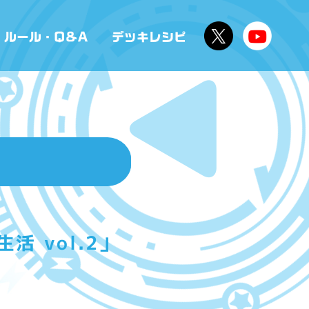
 vol.2」