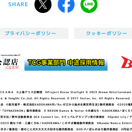
SHARE
プライバシーポリシー
クッキーポリシー
ＷＡ ©上海アリス幻樂団 ©Project Revue Starlight © 2023 Ateam Entertainment Inc. 
Shi Co.,Ltd. All Rights Reserved. © 2017 Yostar, Inc. All Rights Reserved.
N」製作委員会 ©長月達平・株式会社KADOKAWA刊／Re:ゼロから始める異世界生活2製作委員会 ©2020
GGER・雨宮哲／「DYNAZENON」製作委員会 © NEXON Games & Yostar ©木緒なち・KAD
DO ©あfろ・芳文社／野外活動委員会 ©C4 Connect Inc. ©てっぺんグランプリ実行委員会 ©Spider
暁なつめ・三嶋くろね／KADOKAWA／このすば爆焔製作委員会 ©Bandai Namco Entertainment In
子／集英社・君のことが大大大大大好きな製作委員会 ©IIS-P／ぽんのみち製作委員会 ©円谷プロ 