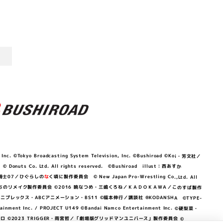
©Tokyo Broadcasting System Television, Inc. ©Bushiroad ©Koi・芳文社／
 © Donuts Co. Ltd. All rights reserved. ©Bushiroad illust：西あすか
竜騎士07／ひぐらしの
な
く頃に製作委員会 © New Japan Pro-Wrestling Co.,Ltd. All
OKAWA／ぼくたちのリメイク製作委員会 ©2016 暁なつめ・三嶋くろね／ＫＡＤＯＫＡＷＡ／このすば製作
 Lily／アニプレックス・ABCアニメーション・BS11 ©福本伸行／講談社 ®KODANSHA ©TYPE-
c. / PROJECT U149 ©Bandai Namco Entertainment Inc. ©硬梨菜・
©2023 TRIGGER・雨宮哲／「劇場版グリッドマンユニバース」製作委員会 ©