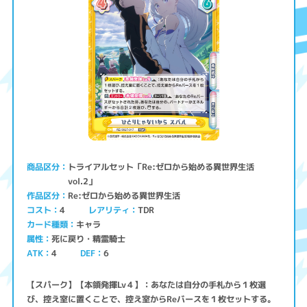
トライアルセット「Re:ゼロから始める異世界生活
商品区分
vol.2」
Re:ゼロから始める異世界生活
作品区分
コスト
レアリティ
TDR
4
キャラ
カード種類
死に戻り・精霊騎士
属性
ATK
4
6
DEF
【スパーク】【本領発揮Lv４】：あなたは自分の手札から１枚選
び、控え室に置くことで、控え室からReバースを１枚セットする。