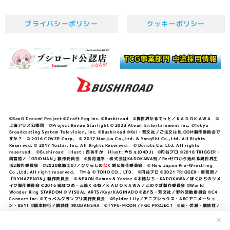
プライバシーポリシー
クッキーポリシー
©BanG Dream! Project ©Craft Egg Inc. ©Bushiroad ©異世界かるてっと／ＫＡＤＯＫＡＷＡ ©
上海アリス幻樂団 ©Project Revue Starlight © 2023 Ateam Entertainment Inc. ©Tokyo
Broadcasting System Television, Inc. ©Bushiroad ©Koi・芳文社／ご注文はBLOOM製作委員会で
すか？ © 2016 COVER Corp. © 2017 Manjuu Co.,Ltd. & YongShi Co.,Ltd. All Rights
Reserved. © 2017 Yostar, Inc. All Rights Reserved. © Donuts Co. Ltd. All rights
reserved. ©Bushiroad illust：西あすか illust: やちぇ(D4DJ) ©円谷プロ ©2018 TRIGGER・
雨宮哲／「GRIDMAN」製作委員会 ©長月達平・株式会社KADOKAWA刊／Re:ゼロから始める異世界生
活2製作委員会 ©2020竜騎士07／ひぐらしの
な
く頃に製作委員会 © New Japan Pro-Wrestling
Co.,Ltd. All right reserved. TM & © TOHO CO., LTD. ©円谷プロ ©2021 TRIGGER・雨宮哲／
「DYNAZENON」製作委員会 © NEXON Games & Yostar ©木緒なち・KADOKAWA／ぼくたちのリメ
イク製作委員会 ©2016 暁なつめ・三嶋くろね／ＫＡＤＯＫＡＷＡ／このすば製作委員会 ©World
Wonder Ring STARDOM © VISUAL ARTS/Key/KAGINADO ©あfろ・芳文社／野外活動委員会 ©C4
Connect Inc. ©てっぺんグランプリ実行委員会 ©Spider Lily／アニプレックス・ABCアニメーショ
ン・BS11 ©福本伸行／講談社 ®KODANSHA ©TYPE-MOON / FGC PROJECT ©柴・伏瀬・講談社／
転スラ日記製作委員会 ®KODANSHA ©2023 暁なつめ・三嶋くろね／KADOKAWA／このすば爆焔製作
委員会 ©Bandai Namco Entertainment Inc. / PROJECT U149 ©Bandai Namco
✕
Entertainment Inc. ©硬梨菜・不二涼介・講談社／「シャングリラ・フロンティア」製作委員会・MBS