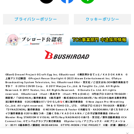
プライバシーポリシー
クッキーポリシー
©BanG Dream! Project ©Craft Egg Inc. ©Bushiroad ©異世界かるてっと／ＫＡＤＯＫＡＷＡ ©
上海アリス幻樂団 ©Project Revue Starlight © 2023 Ateam Entertainment Inc. ©Tokyo
Broadcasting System Television, Inc. ©Bushiroad ©Koi・芳文社／ご注文はBLOOM製作委員会で
すか？ © 2016 COVER Corp. © 2017 Manjuu Co.,Ltd. & YongShi Co.,Ltd. All Rights
Reserved. © 2017 Yostar, Inc. All Rights Reserved. © Donuts Co. Ltd. All rights
reserved. ©Bushiroad illust：西あすか illust: やちぇ(D4DJ) ©円谷プロ ©2018 TRIGGER・
雨宮哲／「GRIDMAN」製作委員会 ©長月達平・株式会社KADOKAWA刊／Re:ゼロから始める異世界生
活2製作委員会 ©2020竜騎士07／ひぐらしの
な
く頃に製作委員会 © New Japan Pro-Wrestling
Co.,Ltd. All right reserved. TM & © TOHO CO., LTD. ©円谷プロ ©2021 TRIGGER・雨宮哲／
「DYNAZENON」製作委員会 © NEXON Games & Yostar ©木緒なち・KADOKAWA／ぼくたちのリメ
イク製作委員会 ©2016 暁なつめ・三嶋くろね／ＫＡＤＯＫＡＷＡ／このすば製作委員会 ©World
Wonder Ring STARDOM © VISUAL ARTS/Key/KAGINADO ©あfろ・芳文社／野外活動委員会 ©C4
Connect Inc. ©てっぺんグランプリ実行委員会 ©Spider Lily／アニプレックス・ABCアニメーショ
ン・BS11 ©福本伸行／講談社 ®KODANSHA ©TYPE-MOON / FGC PROJECT ©柴・伏瀬・講談社／
転スラ日記製作委員会 ®KODANSHA ©2023 暁なつめ・三嶋くろね／KADOKAWA／このすば爆焔製作
委員会 ©Bandai Namco Entertainment Inc. / PROJECT U149 ©Bandai Namco
✕