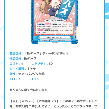
「Reバース」ティーチングデッキ
商品区分
Reバース
作品区分
コスト
レアリティ
SD
1
キャラ
カード種類
セントパンダ女学院
属性
ATK
2
3
DEF
有ちゃんに早く会いたいなあ…
【自】【メンバー】【本領発揮Lv３】：このキャラがサポートした
時、あなたは[エネ②]してよい。そうしたら、このアタック中、サ