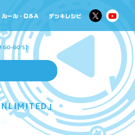
 GO-GO'S】
LIMITED」