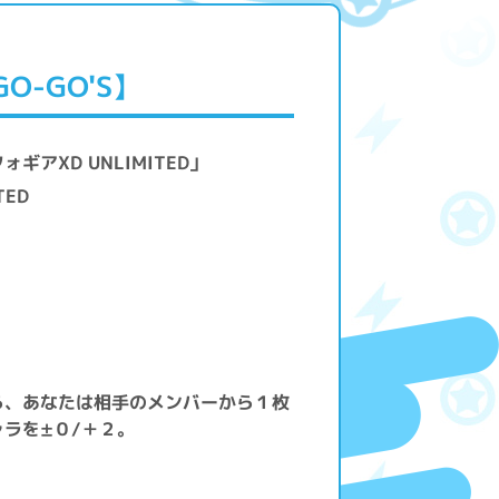
O-GO'S】
アXD UNLIMITED」
TED
ら、あなたは相手のメンバーから１枚
ラを±０/＋２。