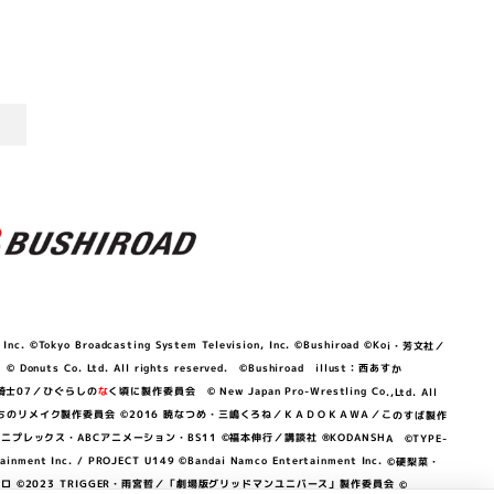
©Tokyo Broadcasting System Television, Inc. ©Bushiroad ©Koi・芳文社／
 © Donuts Co. Ltd. All rights reserved. ©Bushiroad illust：西あすか
竜騎士07／ひぐらしの
な
く頃に製作委員会 © New Japan Pro-Wrestling Co.,Ltd. All
OKAWA／ぼくたちのリメイク製作委員会 ©2016 暁なつめ・三嶋くろね／ＫＡＤＯＫＡＷＡ／このすば製作
 Lily／アニプレックス・ABCアニメーション・BS11 ©福本伸行／講談社 ®KODANSHA ©TYPE-
c. / PROJECT U149 ©Bandai Namco Entertainment Inc. ©硬梨菜・
©2023 TRIGGER・雨宮哲／「劇場版グリッドマンユニバース」製作委員会 ©