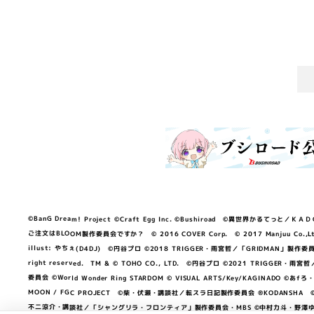
©BanG Dream! Project ©Craft Egg Inc. ©Bushiroad ©異世界かるてっと／ＫＡＤＯＫＡ
ご注文はBLOOM製作委員会ですか？ © 2016 COVER Corp. © 2017 Manjuu Co.,Ltd. & Yong
illust: やちぇ(D4DJ) ©円谷プロ ©2018 TRIGGER・雨宮哲／「GRIDMA
right reserved. TM & © TOHO CO., LTD. ©円谷プロ ©2021 TRI
委員会 ©World Wonder Ring STARDOM © VISUAL ARTS/Key/KAGINA
MOON / FGC PROJECT ©柴・伏瀬・講談社／転スラ日記製作委員会 ®KODANSHA ©2023 
不二涼介・講談社／「シャングリラ・フロンティア」製作委員会・MBS ©中村力斗・野澤ゆき