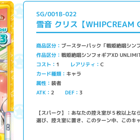
SG/001B-022
雪音 クリス【WHIPCREAM G
ブースターパック「戦姫絶唱シンフォギ
商品区分
戦姫絶唱シンフォギアXD UNLIMI
作品区分
レアリティ
コスト
C
1
キャラ
カード種類
装者
属性
ATK
DEF
2
3
【スパーク】：あなたの控え室が５枚以上な
選び、控え室に置き、このターン中、このキャ