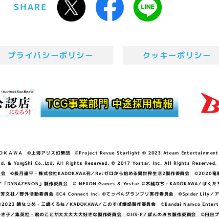
SHARE
プライバシーポリシー
クッキーポリシー
ＷＡ ©上海アリス幻樂団 ©Project Revue Starlight © 2023 Ateam Entertainment Inc. 
Shi Co.,Ltd. All Rights Reserved. © 2017 Yostar, Inc. All Rights Reserved.
N」製作委員会 ©長月達平・株式会社KADOKAWA刊／Re:ゼロから始める異世界生活2製作委員会 ©2020
GGER・雨宮哲／「DYNAZENON」製作委員会 © NEXON Games & Yostar ©木緒なち・KAD
DO ©あfろ・芳文社／野外活動委員会 ©C4 Connect Inc. ©てっぺんグランプリ実行委員会 ©Spider
暁なつめ・三嶋くろね／KADOKAWA／このすば爆焔製作委員会 ©Bandai Namco Entertainment In
子／集英社・君のことが大大大大大好きな製作委員会 ©IIS-P／ぽんのみち製作委員会 ©円谷プロ 