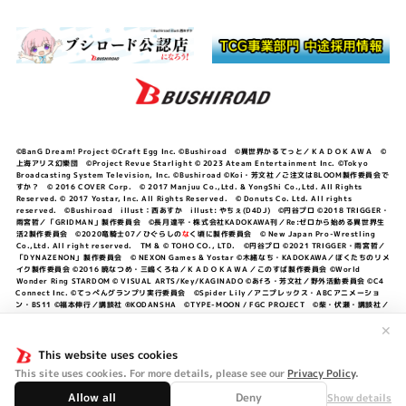
©BanG Dream! Project ©Craft Egg Inc. ©Bushiroad ©異世界かるてっと／ＫＡＤＯＫＡＷＡ ©
上海アリス幻樂団 ©Project Revue Starlight © 2023 Ateam Entertainment Inc. ©Tokyo
Broadcasting System Television, Inc. ©Bushiroad ©Koi・芳文社／ご注文はBLOOM製作委員会で
すか？ © 2016 COVER Corp. © 2017 Manjuu Co.,Ltd. & YongShi Co.,Ltd. All Rights
Reserved. © 2017 Yostar, Inc. All Rights Reserved. © Donuts Co. Ltd. All rights
reserved. ©Bushiroad illust：西あすか illust: やちぇ(D4DJ) ©円谷プロ ©2018 TRIGGER・
雨宮哲／「GRIDMAN」製作委員会 ©長月達平・株式会社KADOKAWA刊／Re:ゼロから始める異世界生
活2製作委員会 ©2020竜騎士07／ひぐらしの
な
く頃に製作委員会 © New Japan Pro-Wrestling
Co.,Ltd. All right reserved. TM & © TOHO CO., LTD. ©円谷プロ ©2021 TRIGGER・雨宮哲／
「DYNAZENON」製作委員会 © NEXON Games & Yostar ©木緒なち・KADOKAWA／ぼくたちのリメ
イク製作委員会 ©2016 暁なつめ・三嶋くろね／ＫＡＤＯＫＡＷＡ／このすば製作委員会 ©World
Wonder Ring STARDOM © VISUAL ARTS/Key/KAGINADO ©あfろ・芳文社／野外活動委員会 ©C4
Connect Inc. ©てっぺんグランプリ実行委員会 ©Spider Lily／アニプレックス・ABCアニメーショ
ン・BS11 ©福本伸行／講談社 ®KODANSHA ©TYPE-MOON / FGC PROJECT ©柴・伏瀬・講談社／
転スラ日記製作委員会 ®KODANSHA ©2023 暁なつめ・三嶋くろね／KADOKAWA／このすば爆焔製作
委員会 ©Bandai Namco Entertainment Inc. / PROJECT U149 ©Bandai Namco
✕
Entertainment Inc. ©硬梨菜・不二涼介・講談社／「シャングリラ・フロンティア」製作委員会・MBS
©中村力斗・野澤ゆき子／集英社・君のことが大大大大大好きな製作委員会 ©IIS-P／ぽんのみち製作委
This website uses cookies
員会 ©円谷プロ ©2023 TRIGGER・雨宮哲／「劇場版グリッドマンユニバース」製作委員会 © NEXON
This site uses cookies. For more details, please see our
Privacy Policy
.
Games／アビドス商店街 ©プロジェクトラブライブ！蓮ノ空女学院スクールアイドルクラブ ©「勇気爆
発バーンブレイバーン」製作委員会
Allow all
Deny
Show details