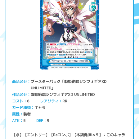
ブースターパック「戦姫絶唱シンフォギアXD
商品区分
UNLIMITED」
戦姫絶唱シンフォギアXD UNLIMITED
作品区分
コスト
レアリティ
RR
6
キャラ
カード種類
装者
属性
ATK
5
9
DEF
【永】【エントリー】【Reコンボ】【本領発揮Lv５】：このキャラ