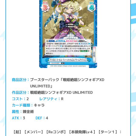
ブースターパック「戦姫絶唱シンフォギアXD
商品区分
UNLIMITED」
戦姫絶唱シンフォギアXD UNLIMITED
作品区分
コスト
レアリティ
2
R
キャラ
カード種類
錬金術
属性
ATK
3
4
DEF
【起】【メンバー】【Reコンボ】【本領発揮Lv４】【ターン１】：