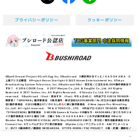
プライバシーポリシー
クッキーポリシー
©BanG Dream! Project ©Craft Egg Inc. ©Bushiroad ©異世界かるてっと／ＫＡＤＯＫＡＷＡ ©
上海アリス幻樂団 ©Project Revue Starlight © 2023 Ateam Entertainment Inc. ©Tokyo
Broadcasting System Television, Inc. ©Bushiroad ©Koi・芳文社／ご注文はBLOOM製作委員会で
すか？ © 2016 COVER Corp. © 2017 Manjuu Co.,Ltd. & YongShi Co.,Ltd. All Rights
Reserved. © 2017 Yostar, Inc. All Rights Reserved. © Donuts Co. Ltd. All rights
reserved. ©Bushiroad illust：西あすか illust: やちぇ(D4DJ) ©円谷プロ ©2018 TRIGGER・
雨宮哲／「GRIDMAN」製作委員会 ©長月達平・株式会社KADOKAWA刊／Re:ゼロから始める異世界生
活2製作委員会 ©2020竜騎士07／ひぐらしの
な
く頃に製作委員会 © New Japan Pro-Wrestling
Co.,Ltd. All right reserved. TM & © TOHO CO., LTD. ©円谷プロ ©2021 TRIGGER・雨宮哲／
「DYNAZENON」製作委員会 © NEXON Games & Yostar ©木緒なち・KADOKAWA／ぼくたちのリメ
イク製作委員会 ©2016 暁なつめ・三嶋くろね／ＫＡＤＯＫＡＷＡ／このすば製作委員会 ©World
Wonder Ring STARDOM © VISUAL ARTS/Key/KAGINADO ©あfろ・芳文社／野外活動委員会 ©C4
Connect Inc. ©てっぺんグランプリ実行委員会 ©Spider Lily／アニプレックス・ABCアニメーショ
ン・BS11 ©福本伸行／講談社 ®KODANSHA ©TYPE-MOON / FGC PROJECT ©柴・伏瀬・講談社／
転スラ日記製作委員会 ®KODANSHA ©2023 暁なつめ・三嶋くろね／KADOKAWA／このすば爆焔製作
委員会 ©Bandai Namco Entertainment Inc. / PROJECT U149 ©Bandai Namco