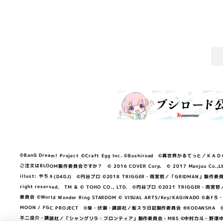
©BanG Dream! Project ©Craft Egg Inc. ©Bushiroad ©異世界かるてっと／ＫＡＤＯＫＡ
ご注文はBLOOM製作委員会ですか？ © 2016 COVER Corp. © 2017 Manjuu Co.,Ltd. & Yong
illust: やちぇ(D4DJ) ©円谷プロ ©2018 TRIGGER・雨宮哲／「GRIDMA
right reserved. TM & © TOHO CO., LTD. ©円谷プロ ©2021 TRI
委員会 ©World Wonder Ring STARDOM © VISUAL ARTS/Key/KAGINA
MOON / FGC PROJECT ©柴・伏瀬・講談社／転スラ日記製作委員会 ®KODANSHA ©2023 
不二涼介・講談社／「シャングリラ・フロンティア」製作委員会・MBS ©中村力斗・野澤ゆき