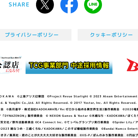
SHARE
プライバシーポリシー
クッキーポリシー
ＷＡ ©上海アリス幻樂団 ©Project Revue Starlight © 2023 Ateam Entertainment Inc. 
Shi Co.,Ltd. All Rights Reserved. © 2017 Yostar, Inc. All Rights Reserved.
N」製作委員会 ©長月達平・株式会社KADOKAWA刊／Re:ゼロから始める異世界生活2製作委員会 ©2020
GGER・雨宮哲／「DYNAZENON」製作委員会 © NEXON Games & Yostar ©木緒なち・KAD
DO ©あfろ・芳文社／野外活動委員会 ©C4 Connect Inc. ©てっぺんグランプリ実行委員会 ©Spider
暁なつめ・三嶋くろね／KADOKAWA／このすば爆焔製作委員会 ©Bandai Namco Entertainment In
子／集英社・君のことが大大大大大好きな製作委員会 ©IIS-P／ぽんのみち製作委員会 ©円谷プロ 