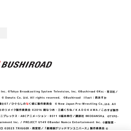
©Tokyo Broadcasting System Television, Inc. ©Bushiroad ©Koi・芳文社／
 © Donuts Co. Ltd. All rights reserved. ©Bushiroad illust：西あすか
竜騎士07／ひぐらしの
な
く頃に製作委員会 © New Japan Pro-Wrestling Co.,Ltd. All
OKAWA／ぼくたちのリメイク製作委員会 ©2016 暁なつめ・三嶋くろね／ＫＡＤＯＫＡＷＡ／このすば製作
 Lily／アニプレックス・ABCアニメーション・BS11 ©福本伸行／講談社 ®KODANSHA ©TYPE-
c. / PROJECT U149 ©Bandai Namco Entertainment Inc. ©硬梨菜・
©2023 TRIGGER・雨宮哲／「劇場版グリッドマンユニバース」製作委員会 ©