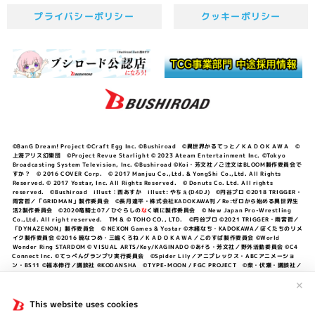
プライバシーポリシー
クッキーポリシー
©BanG Dream! Project ©Craft Egg Inc. ©Bushiroad ©異世界かるてっと／ＫＡＤＯＫＡＷＡ ©
上海アリス幻樂団 ©Project Revue Starlight © 2023 Ateam Entertainment Inc. ©Tokyo
Broadcasting System Television, Inc. ©Bushiroad ©Koi・芳文社／ご注文はBLOOM製作委員会で
すか？ © 2016 COVER Corp. © 2017 Manjuu Co.,Ltd. & YongShi Co.,Ltd. All Rights
Reserved. © 2017 Yostar, Inc. All Rights Reserved. © Donuts Co. Ltd. All rights
reserved. ©Bushiroad illust：西あすか illust: やちぇ(D4DJ) ©円谷プロ ©2018 TRIGGER・
雨宮哲／「GRIDMAN」製作委員会 ©長月達平・株式会社KADOKAWA刊／Re:ゼロから始める異世界生
活2製作委員会 ©2020竜騎士07／ひぐらしの
な
く頃に製作委員会 © New Japan Pro-Wrestling
Co.,Ltd. All right reserved. TM & © TOHO CO., LTD. ©円谷プロ ©2021 TRIGGER・雨宮哲／
「DYNAZENON」製作委員会 © NEXON Games & Yostar ©木緒なち・KADOKAWA／ぼくたちのリメ
イク製作委員会 ©2016 暁なつめ・三嶋くろね／ＫＡＤＯＫＡＷＡ／このすば製作委員会 ©World
Wonder Ring STARDOM © VISUAL ARTS/Key/KAGINADO ©あfろ・芳文社／野外活動委員会 ©C4
Connect Inc. ©てっぺんグランプリ実行委員会 ©Spider Lily／アニプレックス・ABCアニメーショ
ン・BS11 ©福本伸行／講談社 ®KODANSHA ©TYPE-MOON / FGC PROJECT ©柴・伏瀬・講談社／
転スラ日記製作委員会 ®KODANSHA ©2023 暁なつめ・三嶋くろね／KADOKAWA／このすば爆焔製作
委員会 ©Bandai Namco Entertainment Inc. / PROJECT U149 ©Bandai Namco
✕
Entertainment Inc. ©硬梨菜・不二涼介・講談社／「シャングリラ・フロンティア」製作委員会・MBS
©中村力斗・野澤ゆき子／集英社・君のことが大大大大大好きな製作委員会 ©IIS-P／ぽんのみち製作委
This website uses cookies
員会 ©円谷プロ ©2023 TRIGGER・雨宮哲／「劇場版グリッドマンユニバース」製作委員会 © NEXON