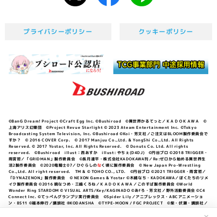
プライバシーポリシー
クッキーポリシー
©BanG Dream! Project ©Craft Egg Inc. ©Bushiroad ©異世界かるてっと／ＫＡＤＯＫＡＷＡ ©
上海アリス幻樂団 ©Project Revue Starlight © 2023 Ateam Entertainment Inc. ©Tokyo
Broadcasting System Television, Inc. ©Bushiroad ©Koi・芳文社／ご注文はBLOOM製作委員会で
すか？ © 2016 COVER Corp. © 2017 Manjuu Co.,Ltd. & YongShi Co.,Ltd. All Rights
Reserved. © 2017 Yostar, Inc. All Rights Reserved. © Donuts Co. Ltd. All rights
reserved. ©Bushiroad illust：西あすか illust: やちぇ(D4DJ) ©円谷プロ ©2018 TRIGGER・
雨宮哲／「GRIDMAN」製作委員会 ©長月達平・株式会社KADOKAWA刊／Re:ゼロから始める異世界生
活2製作委員会 ©2020竜騎士07／ひぐらしの
な
く頃に製作委員会 © New Japan Pro-Wrestling
Co.,Ltd. All right reserved. TM & © TOHO CO., LTD. ©円谷プロ ©2021 TRIGGER・雨宮哲／
「DYNAZENON」製作委員会 © NEXON Games & Yostar ©木緒なち・KADOKAWA／ぼくたちのリメ
イク製作委員会 ©2016 暁なつめ・三嶋くろね／ＫＡＤＯＫＡＷＡ／このすば製作委員会 ©World
Wonder Ring STARDOM © VISUAL ARTS/Key/KAGINADO ©あfろ・芳文社／野外活動委員会 ©C4
Connect Inc. ©てっぺんグランプリ実行委員会 ©Spider Lily／アニプレックス・ABCアニメーショ
ン・BS11 ©福本伸行／講談社 ®KODANSHA ©TYPE-MOON / FGC PROJECT ©柴・伏瀬・講談社／
転スラ日記製作委員会 ®KODANSHA ©2023 暁なつめ・三嶋くろね／KADOKAWA／このすば爆焔製作
委員会 ©Bandai Namco Entertainment Inc. / PROJECT U149 ©Bandai Namco