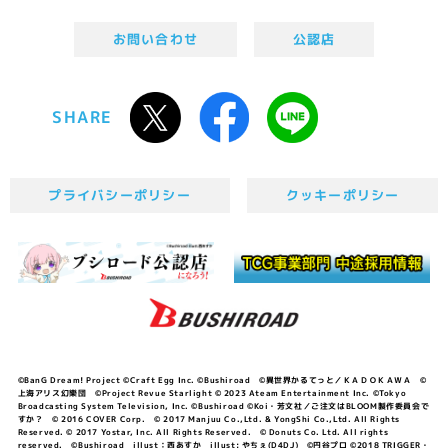
お問い合わせ
公認店
SHARE
プライバシーポリシー
クッキーポリシー
©BanG Dream! Project ©Craft Egg Inc. ©Bushiroad ©異世界かるてっと／ＫＡＤＯＫＡＷＡ ©
上海アリス幻樂団 ©Project Revue Starlight © 2023 Ateam Entertainment Inc. ©Tokyo
Broadcasting System Television, Inc. ©Bushiroad ©Koi・芳文社／ご注文はBLOOM製作委員会で
すか？ © 2016 COVER Corp. © 2017 Manjuu Co.,Ltd. & YongShi Co.,Ltd. All Rights
Reserved. © 2017 Yostar, Inc. All Rights Reserved. © Donuts Co. Ltd. All rights
reserved. ©Bushiroad illust：西あすか illust: やちぇ(D4DJ) ©円谷プロ ©2018 TRIGGER・