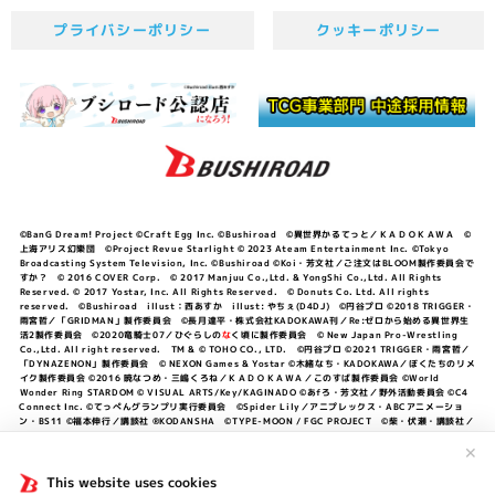
プライバシーポリシー
クッキーポリシー
©BanG Dream! Project ©Craft Egg Inc. ©Bushiroad ©異世界かるてっと／ＫＡＤＯＫＡＷＡ ©
上海アリス幻樂団 ©Project Revue Starlight © 2023 Ateam Entertainment Inc. ©Tokyo
Broadcasting System Television, Inc. ©Bushiroad ©Koi・芳文社／ご注文はBLOOM製作委員会で
すか？ © 2016 COVER Corp. © 2017 Manjuu Co.,Ltd. & YongShi Co.,Ltd. All Rights
Reserved. © 2017 Yostar, Inc. All Rights Reserved. © Donuts Co. Ltd. All rights
reserved. ©Bushiroad illust：西あすか illust: やちぇ(D4DJ) ©円谷プロ ©2018 TRIGGER・
雨宮哲／「GRIDMAN」製作委員会 ©長月達平・株式会社KADOKAWA刊／Re:ゼロから始める異世界生
活2製作委員会 ©2020竜騎士07／ひぐらしの
な
く頃に製作委員会 © New Japan Pro-Wrestling
Co.,Ltd. All right reserved. TM & © TOHO CO., LTD. ©円谷プロ ©2021 TRIGGER・雨宮哲／
「DYNAZENON」製作委員会 © NEXON Games & Yostar ©木緒なち・KADOKAWA／ぼくたちのリメ
イク製作委員会 ©2016 暁なつめ・三嶋くろね／ＫＡＤＯＫＡＷＡ／このすば製作委員会 ©World
Wonder Ring STARDOM © VISUAL ARTS/Key/KAGINADO ©あfろ・芳文社／野外活動委員会 ©C4
Connect Inc. ©てっぺんグランプリ実行委員会 ©Spider Lily／アニプレックス・ABCアニメーショ
ン・BS11 ©福本伸行／講談社 ®KODANSHA ©TYPE-MOON / FGC PROJECT ©柴・伏瀬・講談社／
転スラ日記製作委員会 ®KODANSHA ©2023 暁なつめ・三嶋くろね／KADOKAWA／このすば爆焔製作
委員会 ©Bandai Namco Entertainment Inc. / PROJECT U149 ©Bandai Namco
✕
Entertainment Inc. ©硬梨菜・不二涼介・講談社／「シャングリラ・フロンティア」製作委員会・MBS
©中村力斗・野澤ゆき子／集英社・君のことが大大大大大好きな製作委員会 ©IIS-P／ぽんのみち製作委
This website uses cookies
員会 ©円谷プロ ©2023 TRIGGER・雨宮哲／「劇場版グリッドマンユニバース」製作委員会 © NEXON