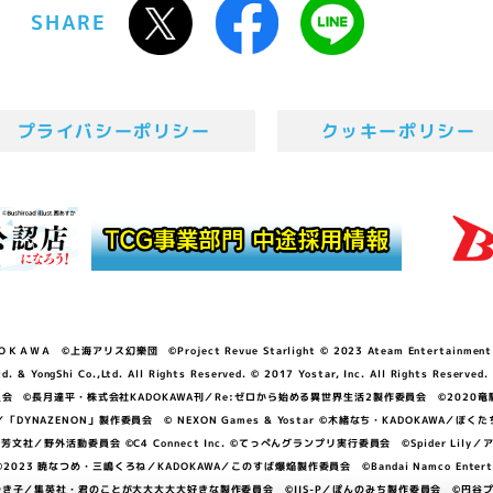
SHARE
プライバシーポリシー
クッキーポリシー
ＷＡ ©上海アリス幻樂団 ©Project Revue Starlight © 2023 Ateam Entertainment Inc. 
Shi Co.,Ltd. All Rights Reserved. © 2017 Yostar, Inc. All Rights Reserved.
N」製作委員会 ©長月達平・株式会社KADOKAWA刊／Re:ゼロから始める異世界生活2製作委員会 ©2020
GGER・雨宮哲／「DYNAZENON」製作委員会 © NEXON Games & Yostar ©木緒なち・KAD
DO ©あfろ・芳文社／野外活動委員会 ©C4 Connect Inc. ©てっぺんグランプリ実行委員会 ©Spider
暁なつめ・三嶋くろね／KADOKAWA／このすば爆焔製作委員会 ©Bandai Namco Entertainment In
子／集英社・君のことが大大大大大好きな製作委員会 ©IIS-P／ぽんのみち製作委員会 ©円谷プロ 