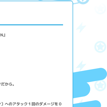
AN』
けだから。
ン〕へのアタック１回のダメージを０