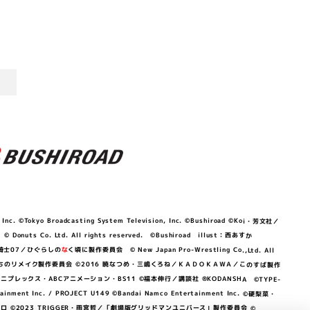
©Tokyo Broadcasting System Television, Inc. ©Bushiroad ©Koi・芳文社／
 © Donuts Co. Ltd. All rights reserved. ©Bushiroad illust：西あすか
竜騎士07／ひぐらしの
な
く頃に製作委員会 © New Japan Pro-Wrestling Co.,Ltd. All
OKAWA／ぼくたちのリメイク製作委員会 ©2016 暁なつめ・三嶋くろね／ＫＡＤＯＫＡＷＡ／このすば製作
 Lily／アニプレックス・ABCアニメーション・BS11 ©福本伸行／講談社 ®KODANSHA ©TYPE-
c. / PROJECT U149 ©Bandai Namco Entertainment Inc. ©硬梨菜・
©2023 TRIGGER・雨宮哲／「劇場版グリッドマンユニバース」製作委員会 ©