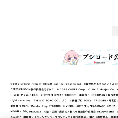
©BanG Dream! Project ©Craft Egg Inc. ©Bushiroad ©異世界かるてっと／ＫＡＤＯＫＡ
ご注文はBLOOM製作委員会ですか？ © 2016 COVER Corp. © 2017 Manjuu Co.,Ltd. & Yong
illust: やちぇ(D4DJ) ©円谷プロ ©2018 TRIGGER・雨宮哲／「GRIDMA
right reserved. TM & © TOHO CO., LTD. ©円谷プロ ©2021 TRI
委員会 ©World Wonder Ring STARDOM © VISUAL ARTS/Key/KAGINA
MOON / FGC PROJECT ©柴・伏瀬・講談社／転スラ日記製作委員会 ®KODANSHA ©2023 
不二涼介・講談社／「シャングリラ・フロンティア」製作委員会・MBS ©中村力斗・野澤ゆき