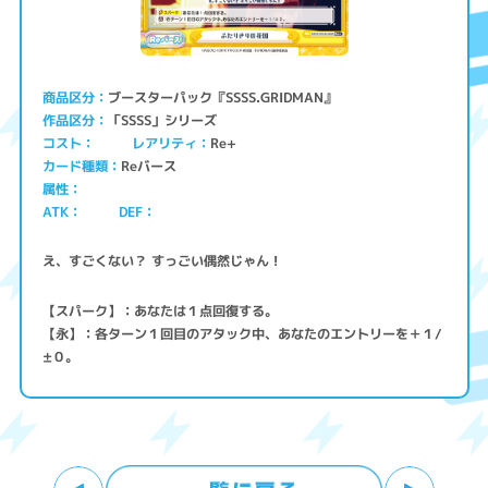
ブースターパック『SSSS.GRIDMAN』
商品区分
「SSSS」シリーズ
作品区分
コスト
レアリティ
Re+
Reバース
カード種類
属性
ATK
DEF
え、すごくない？ すっごい偶然じゃん！
【スパーク】：あなたは１点回復する。
【永】：各ターン１回目のアタック中、あなたのエントリーを＋１/
±０。