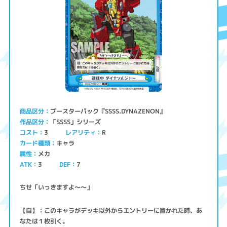
ブースターパック『SSSS.DYNAZENON』
商品区分
「SSSS」シリーズ
作品区分
コスト
レアリティ
3
R
キャラ
カード種類
メカ
属性
ATK
3
7
DEF
ちせ「いっきますよ～～」
【自】：このキャラがデッキ以外からエントリーに置かれた時、あ
なたは１枚引く。