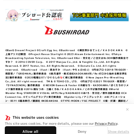
©BanG Dream! Project ©Craft Egg Inc. ©Bushiroad ©異世界かるてっと／ＫＡＤＯＫＡＷＡ ©
上海アリス幻樂団 ©Project Revue Starlight © 2023 Ateam Entertainment Inc. ©Tokyo
Broadcasting System Television, Inc. ©Bushiroad ©Koi・芳文社／ご注文はBLOOM製作委員会で
すか？ © 2016 COVER Corp. © 2017 Manjuu Co.,Ltd. & YongShi Co.,Ltd. All Rights
Reserved. © 2017 Yostar, Inc. All Rights Reserved. © Donuts Co. Ltd. All rights
reserved. ©Bushiroad illust：西あすか illust: やちぇ(D4DJ) ©円谷プロ ©2018 TRIGGER・
雨宮哲／「GRIDMAN」製作委員会 ©長月達平・株式会社KADOKAWA刊／Re:ゼロから始める異世界生
活2製作委員会 ©2020竜騎士07／ひぐらしの
な
く頃に製作委員会 © New Japan Pro-Wrestling
Co.,Ltd. All right reserved. TM & © TOHO CO., LTD. ©円谷プロ ©2021 TRIGGER・雨宮哲／
「DYNAZENON」製作委員会 © NEXON Games & Yostar ©木緒なち・KADOKAWA／ぼくたちのリメ
イク製作委員会 ©2016 暁なつめ・三嶋くろね／ＫＡＤＯＫＡＷＡ／このすば製作委員会 ©World
Wonder Ring STARDOM © VISUAL ARTS/Key/KAGINADO ©あfろ・芳文社／野外活動委員会 ©C4
Connect Inc. ©てっぺんグランプリ実行委員会 ©Spider Lily／アニプレックス・ABCアニメーショ
ン・BS11 ©福本伸行／講談社 ®KODANSHA ©TYPE-MOON / FGC PROJECT ©柴・伏瀬・講談社／
転スラ日記製作委員会 ®KODANSHA ©2023 暁なつめ・三嶋くろね／KADOKAWA／このすば爆焔製作
委員会 ©Bandai Namco Entertainment Inc. / PROJECT U149 ©Bandai Namco
✕
Entertainment Inc. ©硬梨菜・不二涼介・講談社／「シャングリラ・フロンティア」製作委員会・MBS
©中村力斗・野澤ゆき子／集英社・君のことが大大大大大好きな製作委員会 ©IIS-P／ぽんのみち製作委
This website uses cookies
員会 ©円谷プロ ©2023 TRIGGER・雨宮哲／「劇場版グリッドマンユニバース」製作委員会 © NEXON
This site uses cookies. For more details, please see our
Privacy Policy
.
Games／アビドス商店街 ©プロジェクトラブライブ！蓮ノ空女学院スクールアイドルクラブ ©「勇気爆
発バーンブレイバーン」製作委員会
Allow all
Deny
Show details