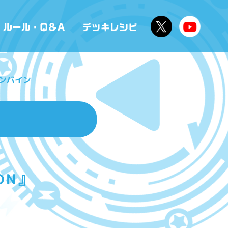
ンバイン
ON』