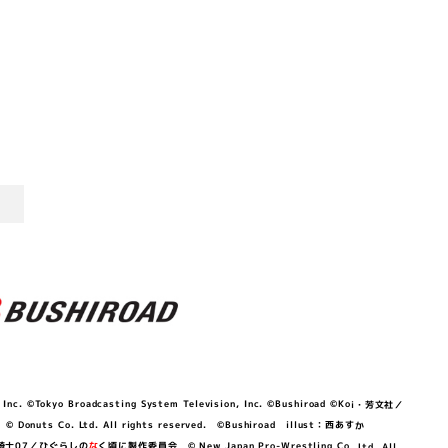
©Tokyo Broadcasting System Television, Inc. ©Bushiroad ©Koi・芳文社／
 © Donuts Co. Ltd. All rights reserved. ©Bushiroad illust：西あすか
竜騎士07／ひぐらしの
な
く頃に製作委員会 © New Japan Pro-Wrestling Co.,Ltd. All