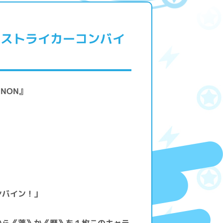
ーストライカーコンバイ
ENON』
ンバイン！」
から《蓬》か《暦》を１枚このキャラ