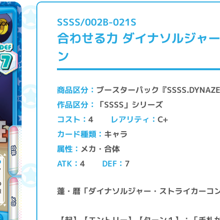
SSSS/002B-021S
合わせる力 ダイナソルジャ
ン
ブースターパック『SSSS.DYNAZ
商品区分
「SSSS」シリーズ
作品区分
レアリティ
コスト
C+
4
キャラ
カード種類
メカ・合体
属性
ATK
DEF
4
7
蓬・暦「ダイナソルジャー・ストライカーコ
【起】【エントリー】【ターン１】：［手札