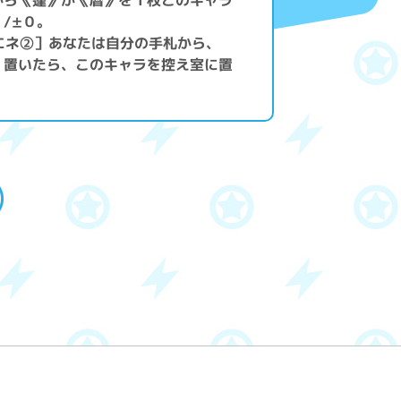
/±０。
エネ②］あなたは自分の手札から、
。置いたら、このキャラを控え室に置