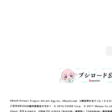
©BanG Dream! Project ©Craft Egg Inc. ©Bushiroad ©異世界かるてっと／ＫＡＤＯＫＡ
ご注文はBLOOM製作委員会ですか？ © 2016 COVER Corp. © 2017 Manjuu Co.,Ltd. & Yong
illust: やちぇ(D4DJ) ©円谷プロ ©2018 TRIGGER・雨宮哲／「GRIDMA