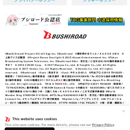
プライバシーポリシー
クッキーポリシー
©BanG Dream! Project ©Craft Egg Inc. ©Bushiroad ©異世界かるてっと／ＫＡＤＯＫＡＷＡ ©
上海アリス幻樂団 ©Project Revue Starlight © 2023 Ateam Entertainment Inc. ©Tokyo
Broadcasting System Television, Inc. ©Bushiroad ©Koi・芳文社／ご注文はBLOOM製作委員会で
すか？ © 2016 COVER Corp. © 2017 Manjuu Co.,Ltd. & YongShi Co.,Ltd. All Rights
Reserved. © 2017 Yostar, Inc. All Rights Reserved. © Donuts Co. Ltd. All rights
reserved. ©Bushiroad illust：西あすか illust: やちぇ(D4DJ) ©円谷プロ ©2018 TRIGGER・
雨宮哲／「GRIDMAN」製作委員会 ©長月達平・株式会社KADOKAWA刊／Re:ゼロから始める異世界生
活2製作委員会 ©2020竜騎士07／ひぐらしの
な
く頃に製作委員会 © New Japan Pro-Wrestling
Co.,Ltd. All right reserved. TM & © TOHO CO., LTD. ©円谷プロ ©2021 TRIGGER・雨宮哲／
「DYNAZENON」製作委員会 © NEXON Games & Yostar ©木緒なち・KADOKAWA／ぼくたちのリメ
イク製作委員会 ©2016 暁なつめ・三嶋くろね／ＫＡＤＯＫＡＷＡ／このすば製作委員会 ©World
Wonder Ring STARDOM © VISUAL ARTS/Key/KAGINADO ©あfろ・芳文社／野外活動委員会 ©C4
Connect Inc. ©てっぺんグランプリ実行委員会 ©Spider Lily／アニプレックス・ABCアニメーショ
ン・BS11 ©福本伸行／講談社 ®KODANSHA ©TYPE-MOON / FGC PROJECT ©柴・伏瀬・講談社／
転スラ日記製作委員会 ®KODANSHA ©2023 暁なつめ・三嶋くろね／KADOKAWA／このすば爆焔製作
委員会 ©Bandai Namco Entertainment Inc. / PROJECT U149 ©Bandai Namco
✕
Entertainment Inc. ©硬梨菜・不二涼介・講談社／「シャングリラ・フロンティア」製作委員会・MBS
©中村力斗・野澤ゆき子／集英社・君のことが大大大大大好きな製作委員会 ©IIS-P／ぽんのみち製作委
This website uses cookies
員会 ©円谷プロ ©2023 TRIGGER・雨宮哲／「劇場版グリッドマンユニバース」製作委員会 © NEXON
This site uses cookies. For more details, please see our
Privacy Policy
.
Games／アビドス商店街 ©プロジェクトラブライブ！蓮ノ空女学院スクールアイドルクラブ ©「勇気爆
発バーンブレイバーン」製作委員会