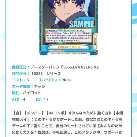
ブースターパック『SSSS.DYNAZENON』
商品区分
「SSSS」シリーズ
作品区分
コスト
レアリティ
RRR+
3
キャラ
カード種類
パイロット
属性
ATK
4
7
DEF
【自】【メンバー】【Reコンボ】《みんなのために動く力》【本領
発揮Lv４】：このキャラがサポートした時、あなたはこのキャラを
デッキの下に置くことで、自分のセットされている《みんなのため
に動く力》を１枚選び、手札に戻し、このアタック中、サポートさ