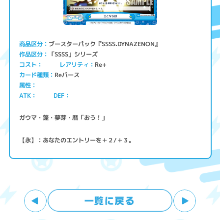
ブースターパック『SSSS.DYNAZENON』
商品区分
「SSSS」シリーズ
作品区分
コスト
レアリティ
Re+
Reバース
カード種類
属性
ATK
DEF
ガウマ・蓬・夢芽・暦「おう！」
【永】：あなたのエントリーを＋２/＋３。