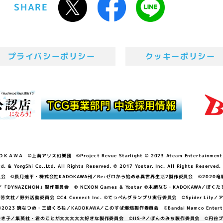
SHARE
プライバシーポリシー
クッキーポリシー
ＷＡ ©上海アリス幻樂団 ©Project Revue Starlight © 2023 Ateam Entertainment Inc. 
Shi Co.,Ltd. All Rights Reserved. © 2017 Yostar, Inc. All Rights Reserved.
N」製作委員会 ©長月達平・株式会社KADOKAWA刊／Re:ゼロから始める異世界生活2製作委員会 ©2020
GGER・雨宮哲／「DYNAZENON」製作委員会 © NEXON Games & Yostar ©木緒なち・KAD
DO ©あfろ・芳文社／野外活動委員会 ©C4 Connect Inc. ©てっぺんグランプリ実行委員会 ©Spider
暁なつめ・三嶋くろね／KADOKAWA／このすば爆焔製作委員会 ©Bandai Namco Entertainment In
子／集英社・君のことが大大大大大好きな製作委員会 ©IIS-P／ぽんのみち製作委員会 ©円谷プロ 