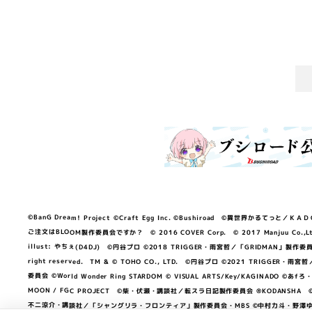
©BanG Dream! Project ©Craft Egg Inc. ©Bushiroad ©異世界かるてっと／ＫＡＤＯＫＡ
ご注文はBLOOM製作委員会ですか？ © 2016 COVER Corp. © 2017 Manjuu Co.,Ltd. & Yong
illust: やちぇ(D4DJ) ©円谷プロ ©2018 TRIGGER・雨宮哲／「GRIDMA
right reserved. TM & © TOHO CO., LTD. ©円谷プロ ©2021 TRI
委員会 ©World Wonder Ring STARDOM © VISUAL ARTS/Key/KAGINA
MOON / FGC PROJECT ©柴・伏瀬・講談社／転スラ日記製作委員会 ®KODANSHA ©2023 
不二涼介・講談社／「シャングリラ・フロンティア」製作委員会・MBS ©中村力斗・野澤ゆき