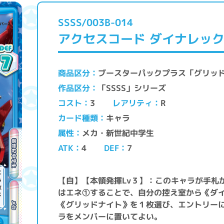
SSSS/003B-014
アクセスコード ダイナレッ
ブースターパックプラス「グリッ
商品区分
「SSSS」シリーズ
作品区分
レアリティ
コスト
3
R
キャラ
カード種類
メカ・新世紀中学生
属性
ATK
DEF
4
7
【自】【本領発揮Lv３】：このキャラが手札
はエネ①することで、自分の控え室から《ダ
《グリッドナイト》を１枚選び、エントリー
ラをメンバーに置いてよい。