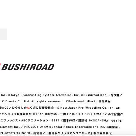
©Tokyo Broadcasting System Television, Inc. ©Bushiroad ©Koi・芳文社／
 © Donuts Co. Ltd. All rights reserved. ©Bushiroad illust：西あすか
竜騎士07／ひぐらしの
な
く頃に製作委員会 © New Japan Pro-Wrestling Co.,Ltd. All
OKAWA／ぼくたちのリメイク製作委員会 ©2016 暁なつめ・三嶋くろね／ＫＡＤＯＫＡＷＡ／このすば製作
 Lily／アニプレックス・ABCアニメーション・BS11 ©福本伸行／講談社 ®KODANSHA ©TYPE-
c. / PROJECT U149 ©Bandai Namco Entertainment Inc. ©硬梨菜・
©2023 TRIGGER・雨宮哲／「劇場版グリッドマンユニバース」製作委員会 ©