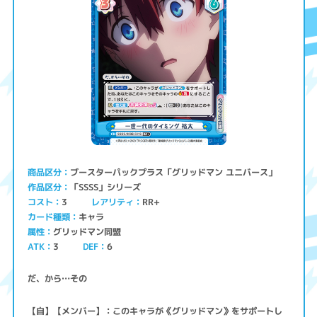
ブースターパックプラス「グリッドマン ユニバース」
商品区分
「SSSS」シリーズ
作品区分
コスト
レアリティ
RR+
3
キャラ
カード種類
グリッドマン同盟
属性
ATK
3
6
DEF
だ、から…その
【自】【メンバー】：このキャラが《グリッドマン》をサポートし