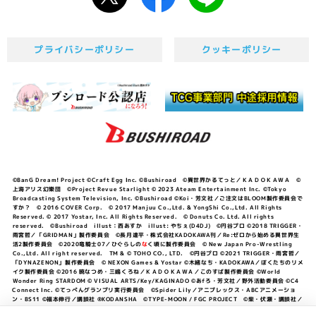
プライバシーポリシー
クッキーポリシー
©BanG Dream! Project ©Craft Egg Inc. ©Bushiroad ©異世界かるてっと／ＫＡＤＯＫＡＷＡ ©
上海アリス幻樂団 ©Project Revue Starlight © 2023 Ateam Entertainment Inc. ©Tokyo
Broadcasting System Television, Inc. ©Bushiroad ©Koi・芳文社／ご注文はBLOOM製作委員会で
すか？ © 2016 COVER Corp. © 2017 Manjuu Co.,Ltd. & YongShi Co.,Ltd. All Rights
Reserved. © 2017 Yostar, Inc. All Rights Reserved. © Donuts Co. Ltd. All rights
reserved. ©Bushiroad illust：西あすか illust: やちぇ(D4DJ) ©円谷プロ ©2018 TRIGGER・
雨宮哲／「GRIDMAN」製作委員会 ©長月達平・株式会社KADOKAWA刊／Re:ゼロから始める異世界生
活2製作委員会 ©2020竜騎士07／ひぐらしの
な
く頃に製作委員会 © New Japan Pro-Wrestling
Co.,Ltd. All right reserved. TM & © TOHO CO., LTD. ©円谷プロ ©2021 TRIGGER・雨宮哲／
「DYNAZENON」製作委員会 © NEXON Games & Yostar ©木緒なち・KADOKAWA／ぼくたちのリメ
イク製作委員会 ©2016 暁なつめ・三嶋くろね／ＫＡＤＯＫＡＷＡ／このすば製作委員会 ©World
Wonder Ring STARDOM © VISUAL ARTS/Key/KAGINADO ©あfろ・芳文社／野外活動委員会 ©C4
Connect Inc. ©てっぺんグランプリ実行委員会 ©Spider Lily／アニプレックス・ABCアニメーショ
ン・BS11 ©福本伸行／講談社 ®KODANSHA ©TYPE-MOON / FGC PROJECT ©柴・伏瀬・講談社／
転スラ日記製作委員会 ®KODANSHA ©2023 暁なつめ・三嶋くろね／KADOKAWA／このすば爆焔製作