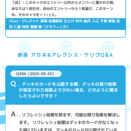
【自】：このキャラがエントリー以外からメンバーに置かれた時、
あなたは１枚引き、自分のエントリーから１枚選び、このターン
中、そのキャラを＋１/±０。
illust：クレジット 原画 佐藤皓宏 仕上げ 村井 柚月 入江 千尋 検査 武
田 仁基 特効 齋藤 睦（グラフィニカ）
新条 アカネ&アレクシス・ケリヴQ&A
Q386（2025-09-25）
Q
. デッキのカードを公開する際、デッキの残り枚数
が指定された枚数より少ない場合、どのように解決
したらよいですか？
A
. リフレッシュ処理を挟まず、可能な限り効果を解決し
ます。 リフレッシュ処理はデッキのカードがなくなっ
た時に行いますが、デッキのカードが公開されている