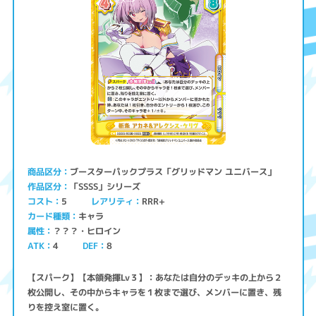
ブースターパックプラス「グリッドマン ユニバース」
商品区分
「SSSS」シリーズ
作品区分
コスト
レアリティ
RRR+
5
キャラ
カード種類
？？？・ヒロイン
属性
ATK
4
8
DEF
【スパーク】【本領発揮Lv３】：あなたは自分のデッキの上から２
枚公開し、その中からキャラを１枚まで選び、メンバーに置き、残
りを控え室に置く。