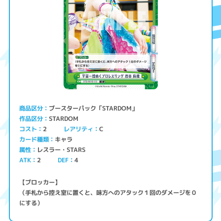
ブースターパック「STARDOM」
商品区分
STARDOM
作品区分
コスト
レアリティ
2
C
キャラ
カード種類
レスラー・STARS
属性
ATK
2
4
DEF
【ブロッカー】
（手札から控え室に置くと、味方へのアタック１回のダメージを０
にする）