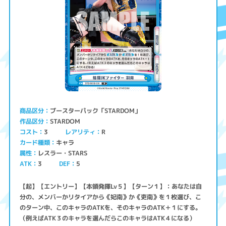
ブースターパック「STARDOM」
商品区分
STARDOM
作品区分
コスト
レアリティ
3
R
キャラ
カード種類
レスラー・STARS
属性
ATK
3
5
DEF
【起】【エントリー】【本領発揮Lv５】【ターン１】：あなたは自
分の、メンバーかリタイアから《妃南》か《吏南》を１枚選び、こ
のターン中、このキャラのATKを、そのキャラのATK＋１にする。
（例えばATK３のキャラを選んだらこのキャラはATK４になる）