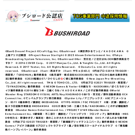
©BanG Dream! Project ©Craft Egg Inc. ©Bushiroad ©異世界かるてっと／ＫＡＤＯＫＡＷＡ ©
上海アリス幻樂団 ©Project Revue Starlight © 2023 Ateam Entertainment Inc. ©Tokyo
Broadcasting System Television, Inc. ©Bushiroad ©Koi・芳文社／ご注文はBLOOM製作委員会で
すか？ © 2016 COVER Corp. © 2017 Manjuu Co.,Ltd. & YongShi Co.,Ltd. All Rights
Reserved. © 2017 Yostar, Inc. All Rights Reserved. © Donuts Co. Ltd. All rights
reserved. ©Bushiroad illust：西あすか illust: やちぇ(D4DJ) ©円谷プロ ©2018 TRIGGER・
雨宮哲／「GRIDMAN」製作委員会 ©長月達平・株式会社KADOKAWA刊／Re:ゼロから始める異世界生
活2製作委員会 ©2020竜騎士07／ひぐらしの
な
く頃に製作委員会 © New Japan Pro-Wrestling
Co.,Ltd. All right reserved. TM & © TOHO CO., LTD. ©円谷プロ ©2021 TRIGGER・雨宮哲／
「DYNAZENON」製作委員会 © NEXON Games & Yostar ©木緒なち・KADOKAWA／ぼくたちのリメ
イク製作委員会 ©2016 暁なつめ・三嶋くろね／ＫＡＤＯＫＡＷＡ／このすば製作委員会 ©World
Wonder Ring STARDOM © VISUAL ARTS/Key/KAGINADO ©あfろ・芳文社／野外活動委員会 ©C4
Connect Inc. ©てっぺんグランプリ実行委員会 ©Spider Lily／アニプレックス・ABCアニメーショ
ン・BS11 ©福本伸行／講談社 ®KODANSHA ©TYPE-MOON / FGC PROJECT ©柴・伏瀬・講談社／
転スラ日記製作委員会 ®KODANSHA ©2023 暁なつめ・三嶋くろね／KADOKAWA／このすば爆焔製作
委員会 ©Bandai Namco Entertainment Inc. / PROJECT U149 ©Bandai Namco
Entertainment Inc. ©硬梨菜・不二涼介・講談社／「シャングリラ・フロンティア」製作委員会・MBS
©中村力斗・野澤ゆき子／集英社・君のことが大大大大大好きな製作委員会 ©IIS-P／ぽんのみち製作委
員会 ©円谷プロ ©2023 TRIGGER・雨宮哲／「劇場版グリッドマンユニバース」製作委員会 © NEXON
Games／アビドス商店街 ©プロジェクトラブライブ！蓮ノ空女学院スクールアイドルクラブ ©「勇気爆
発バーンブレイバーン」製作委員会