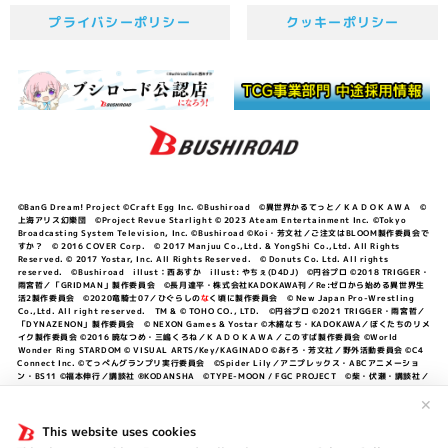
プライバシーポリシー
クッキーポリシー
©BanG Dream! Project ©Craft Egg Inc. ©Bushiroad ©異世界かるてっと／ＫＡＤＯＫＡＷＡ ©
上海アリス幻樂団 ©Project Revue Starlight © 2023 Ateam Entertainment Inc. ©Tokyo
Broadcasting System Television, Inc. ©Bushiroad ©Koi・芳文社／ご注文はBLOOM製作委員会で
すか？ © 2016 COVER Corp. © 2017 Manjuu Co.,Ltd. & YongShi Co.,Ltd. All Rights
Reserved. © 2017 Yostar, Inc. All Rights Reserved. © Donuts Co. Ltd. All rights
reserved. ©Bushiroad illust：西あすか illust: やちぇ(D4DJ) ©円谷プロ ©2018 TRIGGER・
雨宮哲／「GRIDMAN」製作委員会 ©長月達平・株式会社KADOKAWA刊／Re:ゼロから始める異世界生
活2製作委員会 ©2020竜騎士07／ひぐらしの
な
く頃に製作委員会 © New Japan Pro-Wrestling
Co.,Ltd. All right reserved. TM & © TOHO CO., LTD. ©円谷プロ ©2021 TRIGGER・雨宮哲／
「DYNAZENON」製作委員会 © NEXON Games & Yostar ©木緒なち・KADOKAWA／ぼくたちのリメ
イク製作委員会 ©2016 暁なつめ・三嶋くろね／ＫＡＤＯＫＡＷＡ／このすば製作委員会 ©World
Wonder Ring STARDOM © VISUAL ARTS/Key/KAGINADO ©あfろ・芳文社／野外活動委員会 ©C4
Connect Inc. ©てっぺんグランプリ実行委員会 ©Spider Lily／アニプレックス・ABCアニメーショ
ン・BS11 ©福本伸行／講談社 ®KODANSHA ©TYPE-MOON / FGC PROJECT ©柴・伏瀬・講談社／
転スラ日記製作委員会 ®KODANSHA ©2023 暁なつめ・三嶋くろね／KADOKAWA／このすば爆焔製作
委員会 ©Bandai Namco Entertainment Inc. / PROJECT U149 ©Bandai Namco
✕
Entertainment Inc. ©硬梨菜・不二涼介・講談社／「シャングリラ・フロンティア」製作委員会・MBS
©中村力斗・野澤ゆき子／集英社・君のことが大大大大大好きな製作委員会 ©IIS-P／ぽんのみち製作委
This website uses cookies
員会 ©円谷プロ ©2023 TRIGGER・雨宮哲／「劇場版グリッドマンユニバース」製作委員会 © NEXON