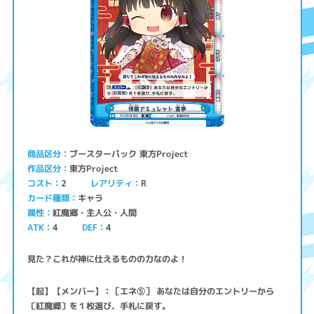
ブースターパック 東方Project
商品区分
東方Project
作品区分
コスト
レアリティ
2
R
キャラ
カード種類
紅魔郷・主人公・人間
属性
ATK
4
4
DEF
見た？これが神に仕えるものの力なのよ！
【起】【メンバー】：［エネ⑤］ あなたは自分のエントリーから
〔紅魔郷〕を１枚選び、手札に戻す。