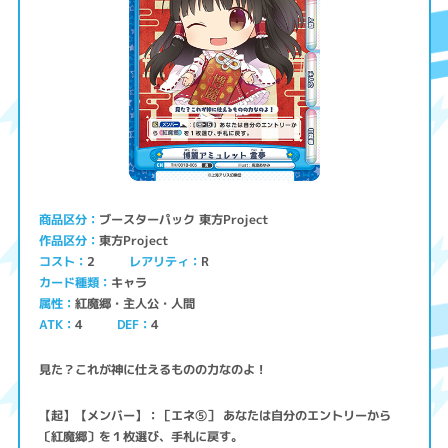
ブースターパック 東方Project
商品区分
東方Project
作品区分
コスト
レアリティ
2
R
キャラ
カード種類
紅魔郷・主人公・人間
属性
ATK
4
4
DEF
見た？これが神に仕えるものの力なのよ！
【起】【メンバー】：［エネ⑤］ あなたは自分のエントリーから
〔紅魔郷〕を１枚選び、手札に戻す。