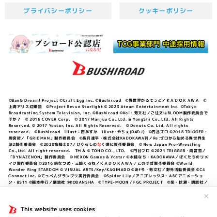
プライバシーポリシー
クッキーポリシー
©BanG Dream! Project ©Craft Egg Inc. ©Bushiroad ©異世界かるてっと／ＫＡＤＯＫＡＷＡ ©
上海アリス幻樂団 ©Project Revue Starlight © 2023 Ateam Entertainment Inc. ©Tokyo
Broadcasting System Television, Inc. ©Bushiroad ©Koi・芳文社／ご注文はBLOOM製作委員会で
すか？ © 2016 COVER Corp. © 2017 Manjuu Co.,Ltd. & YongShi Co.,Ltd. All Rights
Reserved. © 2017 Yostar, Inc. All Rights Reserved. © Donuts Co. Ltd. All rights
reserved. ©Bushiroad illust：西あすか illust: やちぇ(D4DJ) ©円谷プロ ©2018 TRIGGER・
雨宮哲／「GRIDMAN」製作委員会 ©長月達平・株式会社KADOKAWA刊／Re:ゼロから始める異世界生
活2製作委員会 ©2020竜騎士07／ひぐらしの
な
く頃に製作委員会 © New Japan Pro-Wrestling
Co.,Ltd. All right reserved. TM & © TOHO CO., LTD. ©円谷プロ ©2021 TRIGGER・雨宮哲／
「DYNAZENON」製作委員会 © NEXON Games & Yostar ©木緒なち・KADOKAWA／ぼくたちのリメ
イク製作委員会 ©2016 暁なつめ・三嶋くろね／ＫＡＤＯＫＡＷＡ／このすば製作委員会 ©World
Wonder Ring STARDOM © VISUAL ARTS/Key/KAGINADO ©あfろ・芳文社／野外活動委員会 ©C4
Connect Inc. ©てっぺんグランプリ実行委員会 ©Spider Lily／アニプレックス・ABCアニメーショ
ン・BS11 ©福本伸行／講談社 ®KODANSHA ©TYPE-MOON / FGC PROJECT ©柴・伏瀬・講談社／
転スラ日記製作委員会 ®KODANSHA ©2023 暁なつめ・三嶋くろね／KADOKAWA／このすば爆焔製作
委員会 ©Bandai Namco Entertainment Inc. / PROJECT U149 ©Bandai Namco
✕
Entertainment Inc. ©硬梨菜・不二涼介・講談社／「シャングリラ・フロンティア」製作委員会・MBS
©中村力斗・野澤ゆき子／集英社・君のことが大大大大大好きな製作委員会 ©IIS-P／ぽんのみち製作委
This website uses cookies
員会 ©円谷プロ ©2023 TRIGGER・雨宮哲／「劇場版グリッドマンユニバース」製作委員会 © NEXON