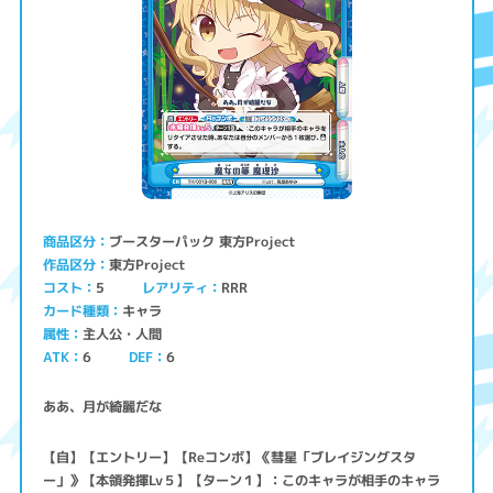
ブースターパック 東方Project
商品区分
東方Project
作品区分
コスト
レアリティ
RRR
5
キャラ
カード種類
主人公・人間
属性
ATK
6
6
DEF
ああ、月が綺麗だな
【自】【エントリー】【Reコンボ】《彗星「ブレイジングスタ
ー」》【本領発揮Lv５】【ターン１】：このキャラが相手のキャラ