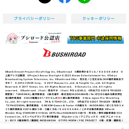
プライバシーポリシー
クッキーポリシー
©BanG Dream! Project ©Craft Egg Inc. ©Bushiroad ©異世界かるてっと／ＫＡＤＯＫＡＷＡ ©
上海アリス幻樂団 ©Project Revue Starlight © 2023 Ateam Entertainment Inc. ©Tokyo
Broadcasting System Television, Inc. ©Bushiroad ©Koi・芳文社／ご注文はBLOOM製作委員会で
すか？ © 2016 COVER Corp. © 2017 Manjuu Co.,Ltd. & YongShi Co.,Ltd. All Rights
Reserved. © 2017 Yostar, Inc. All Rights Reserved. © Donuts Co. Ltd. All rights
reserved. ©Bushiroad illust：西あすか illust: やちぇ(D4DJ) ©円谷プロ ©2018 TRIGGER・
雨宮哲／「GRIDMAN」製作委員会 ©長月達平・株式会社KADOKAWA刊／Re:ゼロから始める異世界生
活2製作委員会 ©2020竜騎士07／ひぐらしの
な
く頃に製作委員会 © New Japan Pro-Wrestling
Co.,Ltd. All right reserved. TM & © TOHO CO., LTD. ©円谷プロ ©2021 TRIGGER・雨宮哲／
「DYNAZENON」製作委員会 © NEXON Games & Yostar ©木緒なち・KADOKAWA／ぼくたちのリメ
イク製作委員会 ©2016 暁なつめ・三嶋くろね／ＫＡＤＯＫＡＷＡ／このすば製作委員会 ©World
Wonder Ring STARDOM © VISUAL ARTS/Key/KAGINADO ©あfろ・芳文社／野外活動委員会 ©C4
Connect Inc. ©てっぺんグランプリ実行委員会 ©Spider Lily／アニプレックス・ABCアニメーショ
ン・BS11 ©福本伸行／講談社 ®KODANSHA ©TYPE-MOON / FGC PROJECT ©柴・伏瀬・講談社／
転スラ日記製作委員会 ®KODANSHA ©2023 暁なつめ・三嶋くろね／KADOKAWA／このすば爆焔製作
委員会 ©Bandai Namco Entertainment Inc. / PROJECT U149 ©Bandai Namco
✕