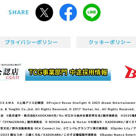
SHARE
プライバシーポリシー
クッキーポリシー
ＷＡ ©上海アリス幻樂団 ©Project Revue Starlight © 2023 Ateam Entertainment Inc. 
Shi Co.,Ltd. All Rights Reserved. © 2017 Yostar, Inc. All Rights Reserved.
N」製作委員会 ©長月達平・株式会社KADOKAWA刊／Re:ゼロから始める異世界生活2製作委員会 ©2020
GGER・雨宮哲／「DYNAZENON」製作委員会 © NEXON Games & Yostar ©木緒なち・KAD
DO ©あfろ・芳文社／野外活動委員会 ©C4 Connect Inc. ©てっぺんグランプリ実行委員会 ©Spider
暁なつめ・三嶋くろね／KADOKAWA／このすば爆焔製作委員会 ©Bandai Namco Entertainment In