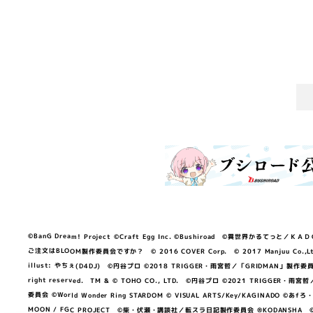
©BanG Dream! Project ©Craft Egg Inc. ©Bushiroad ©異世界かるてっと／ＫＡＤＯＫＡ
ご注文はBLOOM製作委員会ですか？ © 2016 COVER Corp. © 2017 Manjuu Co.,Ltd. & Yong
illust: やちぇ(D4DJ) ©円谷プロ ©2018 TRIGGER・雨宮哲／「GRIDMA
right reserved. TM & © TOHO CO., LTD. ©円谷プロ ©2021 TRI
委員会 ©World Wonder Ring STARDOM © VISUAL ARTS/Key/KAGINA
MOON / FGC PROJECT ©柴・伏瀬・講談社／転スラ日記製作委員会 ®KODANSHA ©2023 