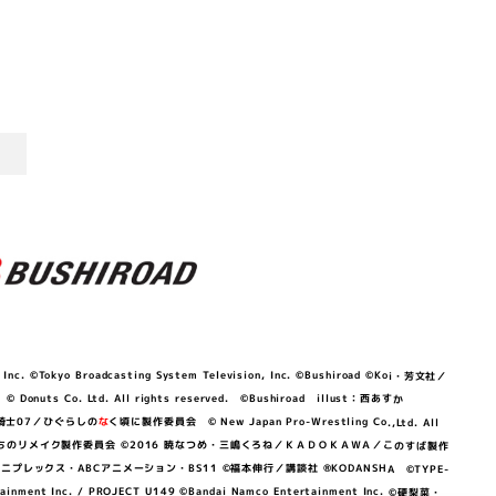
©Tokyo Broadcasting System Television, Inc. ©Bushiroad ©Koi・芳文社／
 © Donuts Co. Ltd. All rights reserved. ©Bushiroad illust：西あすか
竜騎士07／ひぐらしの
な
く頃に製作委員会 © New Japan Pro-Wrestling Co.,Ltd. All
OKAWA／ぼくたちのリメイク製作委員会 ©2016 暁なつめ・三嶋くろね／ＫＡＤＯＫＡＷＡ／このすば製作
 Lily／アニプレックス・ABCアニメーション・BS11 ©福本伸行／講談社 ®KODANSHA ©TYPE-
c. / PROJECT U149 ©Bandai Namco Entertainment Inc. ©硬梨菜・