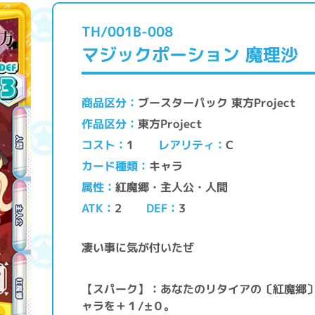
TH/001B-008
マジックポーション 魔理沙
ブースターパック 東方Project
商品区分
東方Project
作品区分
レアリティ
コスト
C
1
キャラ
カード種類
紅魔郷・主人公・人間
属性
ATK
DEF
2
3
凄い事に気が付いたぜ
【スパーク】：あなたのリタイアの〔紅魔郷
ャラを＋１/±０。