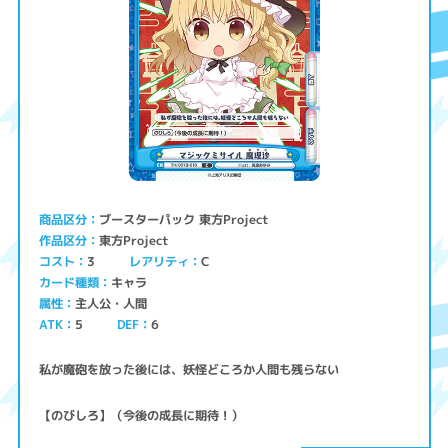
ブースターパック 東方Project
商品区分
東方Project
作品区分
コスト
レアリティ
3
C
キャラ
カード種類
主人公・人間
属性
ATK
5
6
DEF
私が魔砲を放った後には、妖怪どころか人間も残らない
【のびしろ】（今後の成長に期待！）