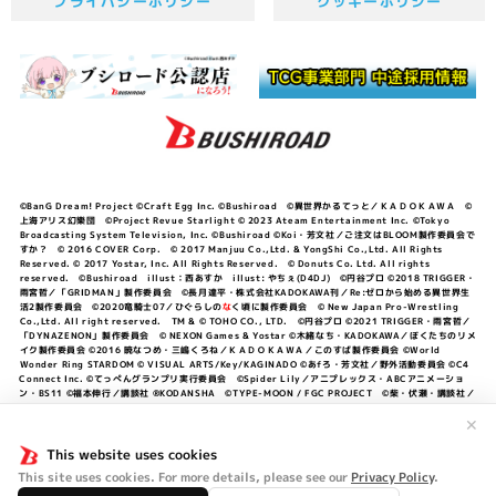
プライバシーポリシー
クッキーポリシー
©BanG Dream! Project ©Craft Egg Inc. ©Bushiroad ©異世界かるてっと／ＫＡＤＯＫＡＷＡ ©
上海アリス幻樂団 ©Project Revue Starlight © 2023 Ateam Entertainment Inc. ©Tokyo
Broadcasting System Television, Inc. ©Bushiroad ©Koi・芳文社／ご注文はBLOOM製作委員会で
すか？ © 2016 COVER Corp. © 2017 Manjuu Co.,Ltd. & YongShi Co.,Ltd. All Rights
Reserved. © 2017 Yostar, Inc. All Rights Reserved. © Donuts Co. Ltd. All rights
reserved. ©Bushiroad illust：西あすか illust: やちぇ(D4DJ) ©円谷プロ ©2018 TRIGGER・
雨宮哲／「GRIDMAN」製作委員会 ©長月達平・株式会社KADOKAWA刊／Re:ゼロから始める異世界生
活2製作委員会 ©2020竜騎士07／ひぐらしの
な
く頃に製作委員会 © New Japan Pro-Wrestling
Co.,Ltd. All right reserved. TM & © TOHO CO., LTD. ©円谷プロ ©2021 TRIGGER・雨宮哲／
「DYNAZENON」製作委員会 © NEXON Games & Yostar ©木緒なち・KADOKAWA／ぼくたちのリメ
イク製作委員会 ©2016 暁なつめ・三嶋くろね／ＫＡＤＯＫＡＷＡ／このすば製作委員会 ©World
Wonder Ring STARDOM © VISUAL ARTS/Key/KAGINADO ©あfろ・芳文社／野外活動委員会 ©C4
Connect Inc. ©てっぺんグランプリ実行委員会 ©Spider Lily／アニプレックス・ABCアニメーショ
ン・BS11 ©福本伸行／講談社 ®KODANSHA ©TYPE-MOON / FGC PROJECT ©柴・伏瀬・講談社／
転スラ日記製作委員会 ®KODANSHA ©2023 暁なつめ・三嶋くろね／KADOKAWA／このすば爆焔製作
委員会 ©Bandai Namco Entertainment Inc. / PROJECT U149 ©Bandai Namco
✕
Entertainment Inc. ©硬梨菜・不二涼介・講談社／「シャングリラ・フロンティア」製作委員会・MBS
©中村力斗・野澤ゆき子／集英社・君のことが大大大大大好きな製作委員会 ©IIS-P／ぽんのみち製作委
This website uses cookies
員会 ©円谷プロ ©2023 TRIGGER・雨宮哲／「劇場版グリッドマンユニバース」製作委員会 © NEXON
This site uses cookies. For more details, please see our
Privacy Policy
.
Games／アビドス商店街 ©プロジェクトラブライブ！蓮ノ空女学院スクールアイドルクラブ ©「勇気爆
発バーンブレイバーン」製作委員会