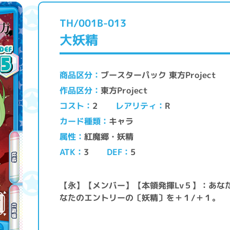
TH/001B-013
大妖精
ブースターパック 東方Project
商品区分
東方Project
作品区分
レアリティ
コスト
2
R
キャラ
カード種類
紅魔郷・妖精
属性
ATK
DEF
3
5
【永】【メンバー】【本領発揮Lv５】：あな
なたのエントリーの〔妖精〕を＋１/＋１。