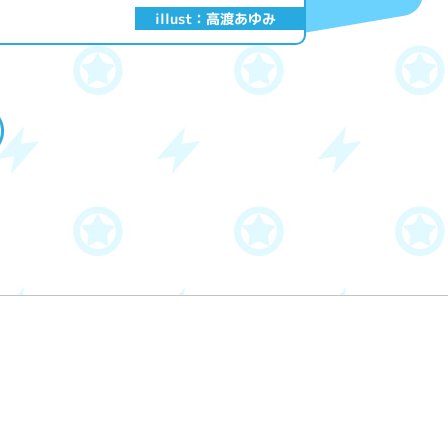
illust：高渡あゆみ