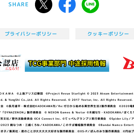
SHARE
プライバシーポリシー
クッキーポリシー
ＷＡ ©上海アリス幻樂団 ©Project Revue Starlight © 2023 Ateam Entertainment Inc. 
Shi Co.,Ltd. All Rights Reserved. © 2017 Yostar, Inc. All Rights Reserved.
N」製作委員会 ©長月達平・株式会社KADOKAWA刊／Re:ゼロから始める異世界生活2製作委員会 ©2020
GGER・雨宮哲／「DYNAZENON」製作委員会 © NEXON Games & Yostar ©木緒なち・KAD
DO ©あfろ・芳文社／野外活動委員会 ©C4 Connect Inc. ©てっぺんグランプリ実行委員会 ©Spider
暁なつめ・三嶋くろね／KADOKAWA／このすば爆焔製作委員会 ©Bandai Namco Entertainment In
子／集英社・君のことが大大大大大好きな製作委員会 ©IIS-P／ぽんのみち製作委員会 ©円谷プロ 