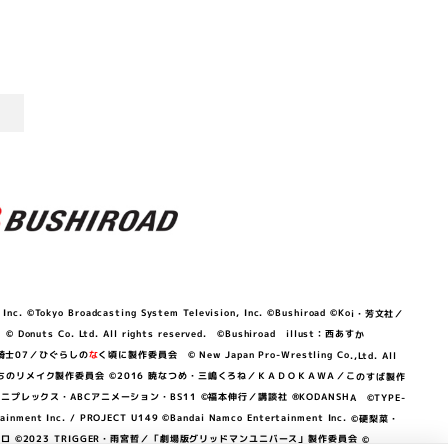
©Tokyo Broadcasting System Television, Inc. ©Bushiroad ©Koi・芳文社／
 © Donuts Co. Ltd. All rights reserved. ©Bushiroad illust：西あすか
竜騎士07／ひぐらしの
な
く頃に製作委員会 © New Japan Pro-Wrestling Co.,Ltd. All
OKAWA／ぼくたちのリメイク製作委員会 ©2016 暁なつめ・三嶋くろね／ＫＡＤＯＫＡＷＡ／このすば製作
 Lily／アニプレックス・ABCアニメーション・BS11 ©福本伸行／講談社 ®KODANSHA ©TYPE-
c. / PROJECT U149 ©Bandai Namco Entertainment Inc. ©硬梨菜・
©2023 TRIGGER・雨宮哲／「劇場版グリッドマンユニバース」製作委員会 ©