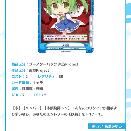
ブースターパック 東方Project
商品区分
東方Project
作品区分
コスト
レアリティ
SR
2
キャラ
カード種類
紅魔郷・妖精
属性
ATK
3
5
DEF
【永】【メンバー】【本領発揮Lv５】：あなたのリタイアが相手よ
り多いなら、あなたのエントリーの〔妖精〕を＋１/＋１。
illust：高渡あゆみ