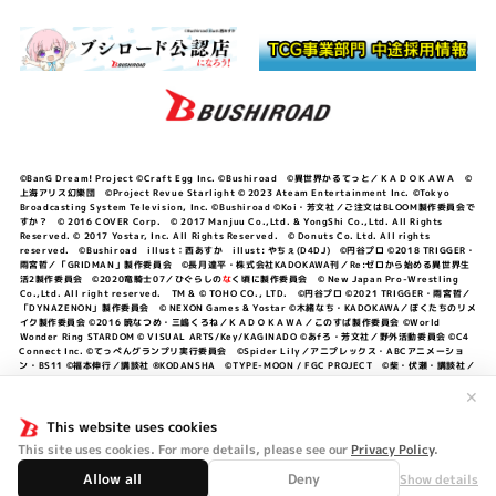
©BanG Dream! Project ©Craft Egg Inc. ©Bushiroad ©異世界かるてっと／ＫＡＤＯＫＡＷＡ ©
上海アリス幻樂団 ©Project Revue Starlight © 2023 Ateam Entertainment Inc. ©Tokyo
Broadcasting System Television, Inc. ©Bushiroad ©Koi・芳文社／ご注文はBLOOM製作委員会で
すか？ © 2016 COVER Corp. © 2017 Manjuu Co.,Ltd. & YongShi Co.,Ltd. All Rights
Reserved. © 2017 Yostar, Inc. All Rights Reserved. © Donuts Co. Ltd. All rights
reserved. ©Bushiroad illust：西あすか illust: やちぇ(D4DJ) ©円谷プロ ©2018 TRIGGER・
雨宮哲／「GRIDMAN」製作委員会 ©長月達平・株式会社KADOKAWA刊／Re:ゼロから始める異世界生
活2製作委員会 ©2020竜騎士07／ひぐらしの
な
く頃に製作委員会 © New Japan Pro-Wrestling
Co.,Ltd. All right reserved. TM & © TOHO CO., LTD. ©円谷プロ ©2021 TRIGGER・雨宮哲／
「DYNAZENON」製作委員会 © NEXON Games & Yostar ©木緒なち・KADOKAWA／ぼくたちのリメ
イク製作委員会 ©2016 暁なつめ・三嶋くろね／ＫＡＤＯＫＡＷＡ／このすば製作委員会 ©World
Wonder Ring STARDOM © VISUAL ARTS/Key/KAGINADO ©あfろ・芳文社／野外活動委員会 ©C4
Connect Inc. ©てっぺんグランプリ実行委員会 ©Spider Lily／アニプレックス・ABCアニメーショ
ン・BS11 ©福本伸行／講談社 ®KODANSHA ©TYPE-MOON / FGC PROJECT ©柴・伏瀬・講談社／
転スラ日記製作委員会 ®KODANSHA ©2023 暁なつめ・三嶋くろね／KADOKAWA／このすば爆焔製作
✕
委員会 ©Bandai Namco Entertainment Inc. / PROJECT U149 ©Bandai Namco
Entertainment Inc. ©硬梨菜・不二涼介・講談社／「シャングリラ・フロンティア」製作委員会・MBS
This website uses cookies
©中村力斗・野澤ゆき子／集英社・君のことが大大大大大好きな製作委員会 ©IIS-P／ぽんのみち製作委
員会 ©円谷プロ ©2023 TRIGGER・雨宮哲／「劇場版グリッドマンユニバース」製作委員会 © NEXON
This site uses cookies. For more details, please see our
Privacy Policy
.
Games／アビドス商店街 ©プロジェクトラブライブ！蓮ノ空女学院スクールアイドルクラブ ©「勇気爆
発バーンブレイバーン」製作委員会
Allow all
Deny
Show details