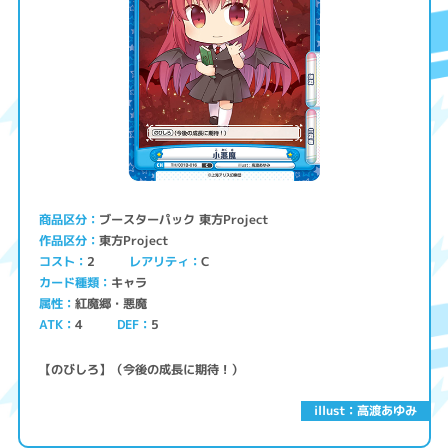
ブースターパック 東方Project
商品区分
東方Project
作品区分
コスト
レアリティ
2
C
キャラ
カード種類
紅魔郷・悪魔
属性
ATK
4
5
DEF
【のびしろ】（今後の成長に期待！）
illust：高渡あゆみ