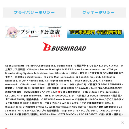
プライバシーポリシー
クッキーポリシー
©BanG Dream! Project ©Craft Egg Inc. ©Bushiroad ©異世界かるてっと／ＫＡＤＯＫＡＷＡ ©
上海アリス幻樂団 ©Project Revue Starlight © 2023 Ateam Entertainment Inc. ©Tokyo
Broadcasting System Television, Inc. ©Bushiroad ©Koi・芳文社／ご注文はBLOOM製作委員会で
すか？ © 2016 COVER Corp. © 2017 Manjuu Co.,Ltd. & YongShi Co.,Ltd. All Rights
Reserved. © 2017 Yostar, Inc. All Rights Reserved. © Donuts Co. Ltd. All rights
reserved. ©Bushiroad illust：西あすか illust: やちぇ(D4DJ) ©円谷プロ ©2018 TRIGGER・
雨宮哲／「GRIDMAN」製作委員会 ©長月達平・株式会社KADOKAWA刊／Re:ゼロから始める異世界生
活2製作委員会 ©2020竜騎士07／ひぐらしの
な
く頃に製作委員会 © New Japan Pro-Wrestling
Co.,Ltd. All right reserved. TM & © TOHO CO., LTD. ©円谷プロ ©2021 TRIGGER・雨宮哲／
「DYNAZENON」製作委員会 © NEXON Games & Yostar ©木緒なち・KADOKAWA／ぼくたちのリメ
イク製作委員会 ©2016 暁なつめ・三嶋くろね／ＫＡＤＯＫＡＷＡ／このすば製作委員会 ©World
Wonder Ring STARDOM © VISUAL ARTS/Key/KAGINADO ©あfろ・芳文社／野外活動委員会 ©C4
Connect Inc. ©てっぺんグランプリ実行委員会 ©Spider Lily／アニプレックス・ABCアニメーショ
ン・BS11 ©福本伸行／講談社 ®KODANSHA ©TYPE-MOON / FGC PROJECT ©柴・伏瀬・講談社／
転スラ日記製作委員会 ®KODANSHA ©2023 暁なつめ・三嶋くろね／KADOKAWA／このすば爆焔製作
委員会 ©Bandai Namco Entertainment Inc. / PROJECT U149 ©Bandai Namco
✕
Entertainment Inc. ©硬梨菜・不二涼介・講談社／「シャングリラ・フロンティア」製作委員会・MBS