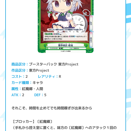
ブースターパック 東方Project
商品区分
東方Project
作品区分
コスト
レアリティ
2
R
キャラ
カード種類
紅魔郷・人間
属性
ATK
2
5
DEF
それこそ、時間を止めてでも時間稼ぎが出来るから
【ブロッカー】〔紅魔郷〕
（手札から控え室に置くと、味方の〔紅魔郷〕へのアタック１回の