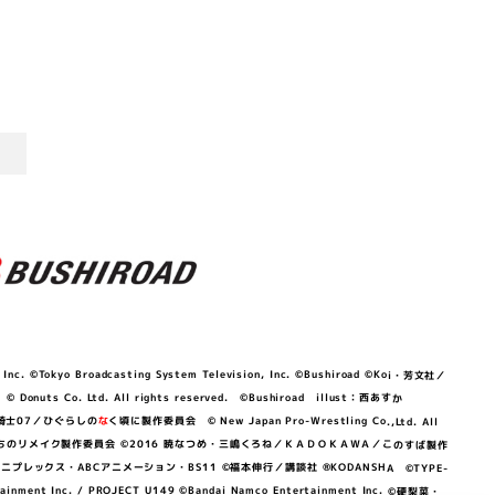
©Tokyo Broadcasting System Television, Inc. ©Bushiroad ©Koi・芳文社／
 © Donuts Co. Ltd. All rights reserved. ©Bushiroad illust：西あすか
竜騎士07／ひぐらしの
な
く頃に製作委員会 © New Japan Pro-Wrestling Co.,Ltd. All
OKAWA／ぼくたちのリメイク製作委員会 ©2016 暁なつめ・三嶋くろね／ＫＡＤＯＫＡＷＡ／このすば製作
 Lily／アニプレックス・ABCアニメーション・BS11 ©福本伸行／講談社 ®KODANSHA ©TYPE-
c. / PROJECT U149 ©Bandai Namco Entertainment Inc. ©硬梨菜・