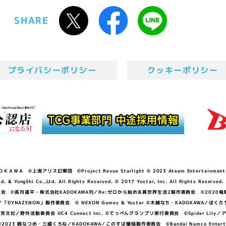
SHARE
プライバシーポリシー
クッキーポリシー
ＷＡ ©上海アリス幻樂団 ©Project Revue Starlight © 2023 Ateam Entertainment Inc. 
Shi Co.,Ltd. All Rights Reserved. © 2017 Yostar, Inc. All Rights Reserved.
N」製作委員会 ©長月達平・株式会社KADOKAWA刊／Re:ゼロから始める異世界生活2製作委員会 ©2020
GGER・雨宮哲／「DYNAZENON」製作委員会 © NEXON Games & Yostar ©木緒なち・KAD
DO ©あfろ・芳文社／野外活動委員会 ©C4 Connect Inc. ©てっぺんグランプリ実行委員会 ©Spider
暁なつめ・三嶋くろね／KADOKAWA／このすば爆焔製作委員会 ©Bandai Namco Entertainment In