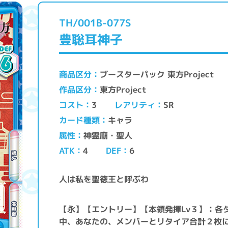
TH/001B-077S
豊聡耳神子
ブースターパック 東方Project
商品区分
東方Project
作品区分
レアリティ
コスト
SR
3
キャラ
カード種類
神霊廟・聖人
属性
ATK
DEF
4
6
人は私を聖徳王と呼ぶわ
【永】【エントリー】【本領発揮Lv３】：各
中、あなたの、メンバーとリタイア合計２枚に