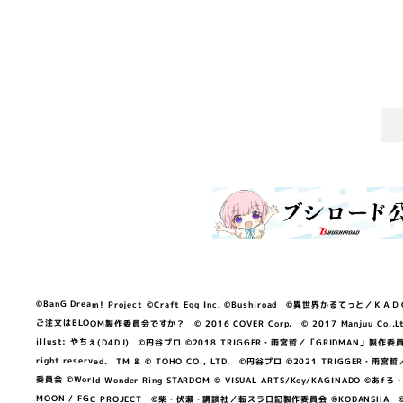
©BanG Dream! Project ©Craft Egg Inc. ©Bushiroad ©異世界かるてっと／ＫＡＤＯＫＡ
ご注文はBLOOM製作委員会ですか？ © 2016 COVER Corp. © 2017 Manjuu Co.,Ltd. & Yong
illust: やちぇ(D4DJ) ©円谷プロ ©2018 TRIGGER・雨宮哲／「GRIDMA
right reserved. TM & © TOHO CO., LTD. ©円谷プロ ©2021 TRI
委員会 ©World Wonder Ring STARDOM © VISUAL ARTS/Key/KAGINA
MOON / FGC PROJECT ©柴・伏瀬・講談社／転スラ日記製作委員会 ®KODANSHA ©2023 