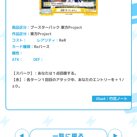
ブースターパック 東方Project
商品区分
東方Project
作品区分
コスト
レアリティ
ReR
Reバース
カード種類
属性
ATK
DEF
【スパーク】：あなたは１点回復する。
【永】：各ターン１回目のアタック中、あなたのエントリーを＋１/
±０。
illust：竹花ノート