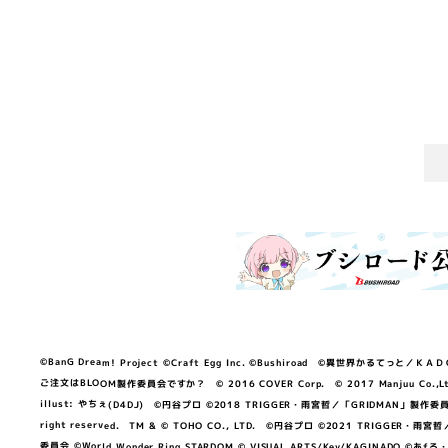
©BanG Dream! Project ©Craft Egg Inc. ©Bushiroad ©異世界かるてっと／ＫＡＤＯＫＡ
ご注文はBLOOM製作委員会ですか？ © 2016 COVER Corp. © 2017 Manjuu Co.,Ltd. & Yong
illust: やちぇ(D4DJ) ©円谷プロ ©2018 TRIGGER・雨宮哲／「GRIDMA
right reserved. TM & © TOHO CO., LTD. ©円谷プロ ©2021 TRI
委員会 ©World Wonder Ring STARDOM © VISUAL ARTS/Key/KAGINA