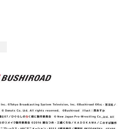
©Tokyo Broadcasting System Television, Inc. ©Bushiroad ©Koi・芳文社／
 © Donuts Co. Ltd. All rights reserved. ©Bushiroad illust：西あすか
竜騎士07／ひぐらしの
な
く頃に製作委員会 © New Japan Pro-Wrestling Co.,Ltd. All
OKAWA／ぼくたちのリメイク製作委員会 ©2016 暁なつめ・三嶋くろね／ＫＡＤＯＫＡＷＡ／このすば製作
 Lily／アニプレックス・ABCアニメーション・BS11 ©福本伸行／講談社 ®KODANSHA ©TYPE-