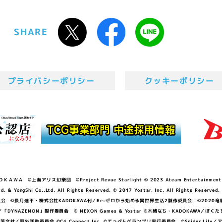
SHARE
プライバシーポリシー
クッキーポリシー
ＷＡ ©上海アリス幻樂団 ©Project Revue Starlight © 2023 Ateam Entertainment Inc. 
Shi Co.,Ltd. All Rights Reserved. © 2017 Yostar, Inc. All Rights Reserved.
N」製作委員会 ©長月達平・株式会社KADOKAWA刊／Re:ゼロから始める異世界生活2製作委員会 ©2020
GGER・雨宮哲／「DYNAZENON」製作委員会 © NEXON Games & Yostar ©木緒なち・KAD
DO ©あfろ・芳文社／野外活動委員会 ©C4 Connect Inc. ©てっぺんグランプリ実行委員会 ©Spider