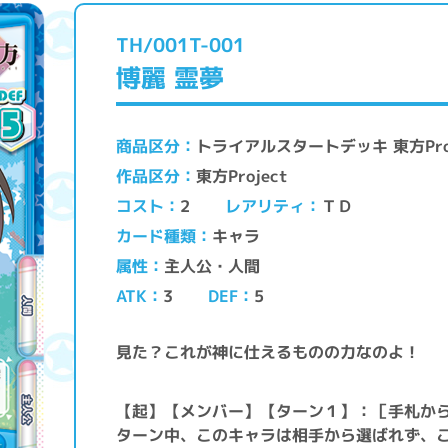
TH/001T-001
博麗 霊夢
トライアルスタートデッキ 東方Pro
商品区分
東方Project
作品区分
レアリティ
コスト
ＴＤ
2
キャラ
カード種類
主人公・人間
属性
ATK
DEF
3
5
見た？これが神に仕えるものの力なのよ！
【起】【メンバー】【ターン１】：［手札から
ターン中、このキャラは相手から選ばれず、