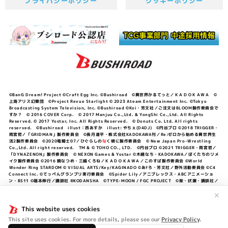
プライバシーポリシー
クッキーポリシー
©BanG Dream! Project ©Craft Egg Inc. ©Bushiroad ©異世界かるてっと／ＫＡＤＯＫＡＷＡ ©
上海アリス幻樂団 ©Project Revue Starlight © 2023 Ateam Entertainment Inc. ©Tokyo
Broadcasting System Television, Inc. ©Bushiroad ©Koi・芳文社／ご注文はBLOOM製作委員会で
すか？ © 2016 COVER Corp. © 2017 Manjuu Co.,Ltd. & YongShi Co.,Ltd. All Rights
Reserved. © 2017 Yostar, Inc. All Rights Reserved. © Donuts Co. Ltd. All rights
reserved. ©Bushiroad illust：西あすか illust: やちぇ(D4DJ) ©円谷プロ ©2018 TRIGGER・
雨宮哲／「GRIDMAN」製作委員会 ©長月達平・株式会社KADOKAWA刊／Re:ゼロから始める異世界生
活2製作委員会 ©2020竜騎士07／ひぐらしの
な
く頃に製作委員会 © New Japan Pro-Wrestling
Co.,Ltd. All right reserved. TM & © TOHO CO., LTD. ©円谷プロ ©2021 TRIGGER・雨宮哲／
「DYNAZENON」製作委員会 © NEXON Games & Yostar ©木緒なち・KADOKAWA／ぼくたちのリメ
イク製作委員会 ©2016 暁なつめ・三嶋くろね／ＫＡＤＯＫＡＷＡ／このすば製作委員会 ©World
Wonder Ring STARDOM © VISUAL ARTS/Key/KAGINADO ©あfろ・芳文社／野外活動委員会 ©C4
Connect Inc. ©てっぺんグランプリ実行委員会 ©Spider Lily／アニプレックス・ABCアニメーショ
ン・BS11 ©福本伸行／講談社 ®KODANSHA ©TYPE-MOON / FGC PROJECT ©柴・伏瀬・講談社／
転スラ日記製作委員会 ®KODANSHA ©2023 暁なつめ・三嶋くろね／KADOKAWA／このすば爆焔製作
委員会 ©Bandai Namco Entertainment Inc. / PROJECT U149 ©Bandai Namco
✕
Entertainment Inc. ©硬梨菜・不二涼介・講談社／「シャングリラ・フロンティア」製作委員会・MBS
©中村力斗・野澤ゆき子／集英社・君のことが大大大大大好きな製作委員会 ©IIS-P／ぽんのみち製作委
This website uses cookies
員会 ©円谷プロ ©2023 TRIGGER・雨宮哲／「劇場版グリッドマンユニバース」製作委員会 © NEXON
This site uses cookies. For more details, please see our
Privacy Policy
.
Games／アビドス商店街 ©プロジェクトラブライブ！蓮ノ空女学院スクールアイドルクラブ ©「勇気爆
発バーンブレイバーン」製作委員会