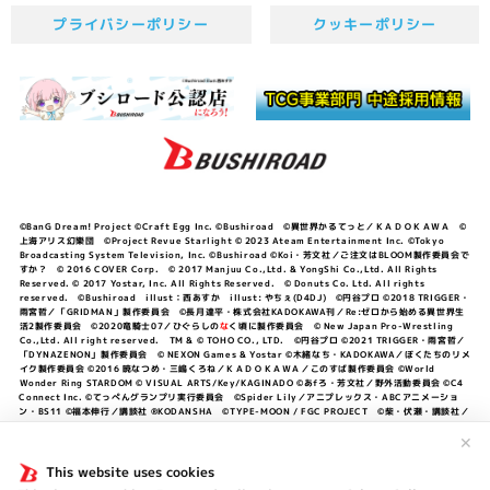
プライバシーポリシー
クッキーポリシー
©BanG Dream! Project ©Craft Egg Inc. ©Bushiroad ©異世界かるてっと／ＫＡＤＯＫＡＷＡ ©
上海アリス幻樂団 ©Project Revue Starlight © 2023 Ateam Entertainment Inc. ©Tokyo
Broadcasting System Television, Inc. ©Bushiroad ©Koi・芳文社／ご注文はBLOOM製作委員会で
すか？ © 2016 COVER Corp. © 2017 Manjuu Co.,Ltd. & YongShi Co.,Ltd. All Rights
Reserved. © 2017 Yostar, Inc. All Rights Reserved. © Donuts Co. Ltd. All rights
reserved. ©Bushiroad illust：西あすか illust: やちぇ(D4DJ) ©円谷プロ ©2018 TRIGGER・
雨宮哲／「GRIDMAN」製作委員会 ©長月達平・株式会社KADOKAWA刊／Re:ゼロから始める異世界生
活2製作委員会 ©2020竜騎士07／ひぐらしの
な
く頃に製作委員会 © New Japan Pro-Wrestling
Co.,Ltd. All right reserved. TM & © TOHO CO., LTD. ©円谷プロ ©2021 TRIGGER・雨宮哲／
「DYNAZENON」製作委員会 © NEXON Games & Yostar ©木緒なち・KADOKAWA／ぼくたちのリメ
イク製作委員会 ©2016 暁なつめ・三嶋くろね／ＫＡＤＯＫＡＷＡ／このすば製作委員会 ©World
Wonder Ring STARDOM © VISUAL ARTS/Key/KAGINADO ©あfろ・芳文社／野外活動委員会 ©C4
Connect Inc. ©てっぺんグランプリ実行委員会 ©Spider Lily／アニプレックス・ABCアニメーショ
ン・BS11 ©福本伸行／講談社 ®KODANSHA ©TYPE-MOON / FGC PROJECT ©柴・伏瀬・講談社／
転スラ日記製作委員会 ®KODANSHA ©2023 暁なつめ・三嶋くろね／KADOKAWA／このすば爆焔製作
委員会 ©Bandai Namco Entertainment Inc. / PROJECT U149 ©Bandai Namco
✕
Entertainment Inc. ©硬梨菜・不二涼介・講談社／「シャングリラ・フロンティア」製作委員会・MBS
©中村力斗・野澤ゆき子／集英社・君のことが大大大大大好きな製作委員会 ©IIS-P／ぽんのみち製作委
This website uses cookies
員会 ©円谷プロ ©2023 TRIGGER・雨宮哲／「劇場版グリッドマンユニバース」製作委員会 © NEXON