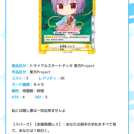
トライアルスタートデッキ 東方Project
商品区分
東方Project
作品区分
コスト
レアリティ
SR
3
キャラ
カード種類
地霊殿・妖怪
属性
ATK
4
5
DEF
私には隠し事は一切出来ませんよ
【スパーク】【本領発揮Lv３】：あなたは相手の手札をすべて見
て、あなたは１枚引く。