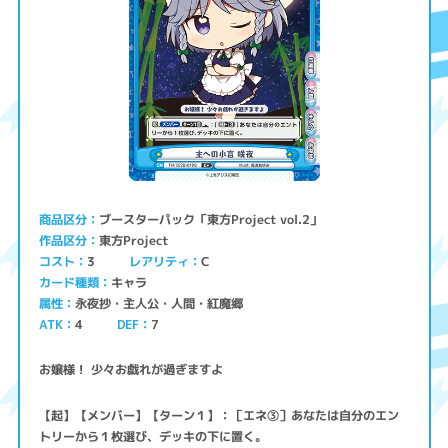
ブースターパック「東方Project vol.2」
商品区分
東方Project
作品区分
コスト
レアリティ
3
C
キャラ
カード種類
永夜抄・主人公・人間・紅魔郷
属性
ATK
4
7
DEF
お嬢様！ 少々お戯れが過ぎますよ
【起】【メンバー】【ターン１】：［エネ③］あなたは自分のエン
トリーから１枚選び、デッキの下に置く。