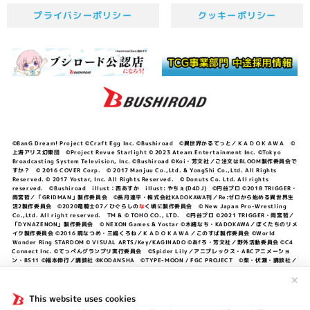
プライバシーポリシー
クッキーポリシー
©BanG Dream! Project ©Craft Egg Inc. ©Bushiroad ©異世界かるてっと／ＫＡＤＯＫＡＷＡ ©
上海アリス幻樂団 ©Project Revue Starlight © 2023 Ateam Entertainment Inc. ©Tokyo
Broadcasting System Television, Inc. ©Bushiroad ©Koi・芳文社／ご注文はBLOOM製作委員会で
すか？ © 2016 COVER Corp. © 2017 Manjuu Co.,Ltd. & YongShi Co.,Ltd. All Rights
Reserved. © 2017 Yostar, Inc. All Rights Reserved. © Donuts Co. Ltd. All rights
reserved. ©Bushiroad illust：西あすか illust: やちぇ(D4DJ) ©円谷プロ ©2018 TRIGGER・
雨宮哲／「GRIDMAN」製作委員会 ©長月達平・株式会社KADOKAWA刊／Re:ゼロから始める異世界生
活2製作委員会 ©2020竜騎士07／ひぐらしの
な
く頃に製作委員会 © New Japan Pro-Wrestling
Co.,Ltd. All right reserved. TM & © TOHO CO., LTD. ©円谷プロ ©2021 TRIGGER・雨宮哲／
「DYNAZENON」製作委員会 © NEXON Games & Yostar ©木緒なち・KADOKAWA／ぼくたちのリメ
イク製作委員会 ©2016 暁なつめ・三嶋くろね／ＫＡＤＯＫＡＷＡ／このすば製作委員会 ©World
Wonder Ring STARDOM © VISUAL ARTS/Key/KAGINADO ©あfろ・芳文社／野外活動委員会 ©C4
Connect Inc. ©てっぺんグランプリ実行委員会 ©Spider Lily／アニプレックス・ABCアニメーショ
ン・BS11 ©福本伸行／講談社 ®KODANSHA ©TYPE-MOON / FGC PROJECT ©柴・伏瀬・講談社／
転スラ日記製作委員会 ®KODANSHA ©2023 暁なつめ・三嶋くろね／KADOKAWA／このすば爆焔製作
委員会 ©Bandai Namco Entertainment Inc. / PROJECT U149 ©Bandai Namco
✕
Entertainment Inc. ©硬梨菜・不二涼介・講談社／「シャングリラ・フロンティア」製作委員会・MBS
©中村力斗・野澤ゆき子／集英社・君のことが大大大大大好きな製作委員会 ©IIS-P／ぽんのみち製作委
This website uses cookies
員会 ©円谷プロ ©2023 TRIGGER・雨宮哲／「劇場版グリッドマンユニバース」製作委員会 © NEXON