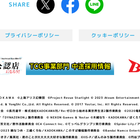
SHARE
プライバシーポリシー
クッキーポリシー
ＷＡ ©上海アリス幻樂団 ©Project Revue Starlight © 2023 Ateam Entertainment Inc. 
Shi Co.,Ltd. All Rights Reserved. © 2017 Yostar, Inc. All Rights Reserved.
N」製作委員会 ©長月達平・株式会社KADOKAWA刊／Re:ゼロから始める異世界生活2製作委員会 ©2020
GGER・雨宮哲／「DYNAZENON」製作委員会 © NEXON Games & Yostar ©木緒なち・KAD
DO ©あfろ・芳文社／野外活動委員会 ©C4 Connect Inc. ©てっぺんグランプリ実行委員会 ©Spider
暁なつめ・三嶋くろね／KADOKAWA／このすば爆焔製作委員会 ©Bandai Namco Entertainment In
子／集英社・君のことが大大大大大好きな製作委員会 ©IIS-P／ぽんのみち製作委員会 ©円谷プロ 