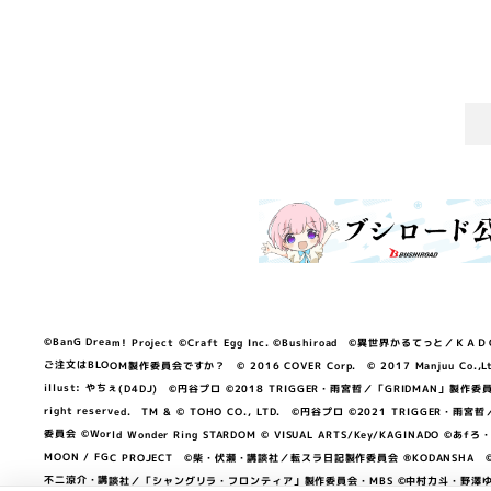
©BanG Dream! Project ©Craft Egg Inc. ©Bushiroad ©異世界かるてっと／ＫＡＤＯＫＡ
ご注文はBLOOM製作委員会ですか？ © 2016 COVER Corp. © 2017 Manjuu Co.,Ltd. & Yong
illust: やちぇ(D4DJ) ©円谷プロ ©2018 TRIGGER・雨宮哲／「GRIDMA
right reserved. TM & © TOHO CO., LTD. ©円谷プロ ©2021 TRI
委員会 ©World Wonder Ring STARDOM © VISUAL ARTS/Key/KAGINA
MOON / FGC PROJECT ©柴・伏瀬・講談社／転スラ日記製作委員会 ®KODANSHA ©2023 
不二涼介・講談社／「シャングリラ・フロンティア」製作委員会・MBS ©中村力斗・野澤ゆき