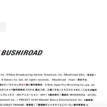
©Tokyo Broadcasting System Television, Inc. ©Bushiroad ©Koi・芳文社／
 © Donuts Co. Ltd. All rights reserved. ©Bushiroad illust：西あすか
竜騎士07／ひぐらしの
な
く頃に製作委員会 © New Japan Pro-Wrestling Co.,Ltd. All
OKAWA／ぼくたちのリメイク製作委員会 ©2016 暁なつめ・三嶋くろね／ＫＡＤＯＫＡＷＡ／このすば製作
 Lily／アニプレックス・ABCアニメーション・BS11 ©福本伸行／講談社 ®KODANSHA ©TYPE-
c. / PROJECT U149 ©Bandai Namco Entertainment Inc. ©硬梨菜・
©2023 TRIGGER・雨宮哲／「劇場版グリッドマンユニバース」製作委員会 ©