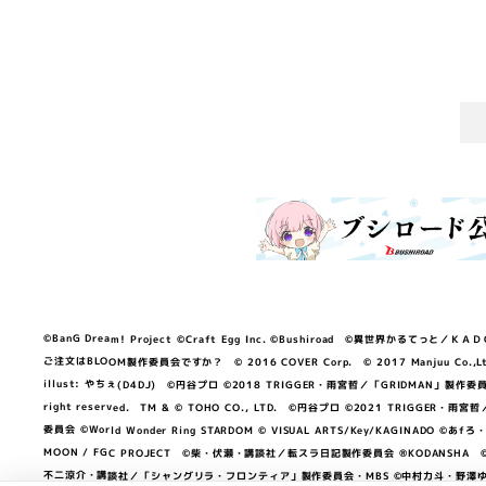
©BanG Dream! Project ©Craft Egg Inc. ©Bushiroad ©異世界かるてっと／ＫＡＤＯＫＡ
ご注文はBLOOM製作委員会ですか？ © 2016 COVER Corp. © 2017 Manjuu Co.,Ltd. & Yong
illust: やちぇ(D4DJ) ©円谷プロ ©2018 TRIGGER・雨宮哲／「GRIDMA
right reserved. TM & © TOHO CO., LTD. ©円谷プロ ©2021 TRI
委員会 ©World Wonder Ring STARDOM © VISUAL ARTS/Key/KAGINA
MOON / FGC PROJECT ©柴・伏瀬・講談社／転スラ日記製作委員会 ®KODANSHA ©2023 
不二涼介・講談社／「シャングリラ・フロンティア」製作委員会・MBS ©中村力斗・野澤ゆき