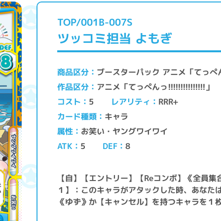
TOP/001B-007S
ツッコミ担当 よもぎ
ブースターパック アニメ「てっぺんっ!!!!
商品区分
アニメ「てっぺんっ!!!!!!!!!!!!!!!」
作品区分
レアリティ
コスト
RRR+
5
キャラ
カード種類
お笑い・ヤングワイワイ
属性
ATK
DEF
5
8
【自】【エントリー】【Reコンボ】《全員集
１】：このキャラがアタックした時、あなた
《ゆず》か【キャンセル】を持つキャラを１