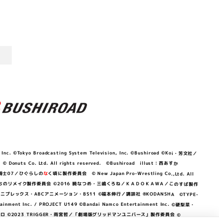
©Tokyo Broadcasting System Television, Inc. ©Bushiroad ©Koi・芳文社／
 © Donuts Co. Ltd. All rights reserved. ©Bushiroad illust：西あすか
竜騎士07／ひぐらしの
な
く頃に製作委員会 © New Japan Pro-Wrestling Co.,Ltd. All
OKAWA／ぼくたちのリメイク製作委員会 ©2016 暁なつめ・三嶋くろね／ＫＡＤＯＫＡＷＡ／このすば製作
 Lily／アニプレックス・ABCアニメーション・BS11 ©福本伸行／講談社 ®KODANSHA ©TYPE-
c. / PROJECT U149 ©Bandai Namco Entertainment Inc. ©硬梨菜・
©2023 TRIGGER・雨宮哲／「劇場版グリッドマンユニバース」製作委員会 ©