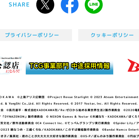
SHARE
プライバシーポリシー
クッキーポリシー
ＷＡ ©上海アリス幻樂団 ©Project Revue Starlight © 2023 Ateam Entertainment Inc. 
Shi Co.,Ltd. All Rights Reserved. © 2017 Yostar, Inc. All Rights Reserved.
N」製作委員会 ©長月達平・株式会社KADOKAWA刊／Re:ゼロから始める異世界生活2製作委員会 ©2020
GGER・雨宮哲／「DYNAZENON」製作委員会 © NEXON Games & Yostar ©木緒なち・KAD
DO ©あfろ・芳文社／野外活動委員会 ©C4 Connect Inc. ©てっぺんグランプリ実行委員会 ©Spider
暁なつめ・三嶋くろね／KADOKAWA／このすば爆焔製作委員会 ©Bandai Namco Entertainment In
子／集英社・君のことが大大大大大好きな製作委員会 ©IIS-P／ぽんのみち製作委員会 ©円谷プロ 