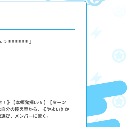
!!!!!!!!!!!」
合！》【本領発揮Lv５】【ターン
は自分の控え室から、《やよい》か
枚選び、メンバーに置く。