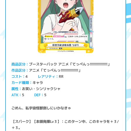
ブースターパック アニメ「てっぺんっ!!!!!!!!!!!!!!!」
商品区分
アニメ「てっぺんっ!!!!!!!!!!!!!!!」
作品区分
コスト
レアリティ
RR
4
キャラ
カード種類
お笑い・シンリャクシャ
属性
ATK
5
5
DEF
ごめん、私宇宙怪獣倒しにいかなきゃ
【スパーク】【本領発揮Lv３】：このターン中、このキャラを＋３/
＋３。