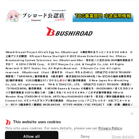
©BanG Dream! Project ©Craft Egg Inc. ©Bushiroad ©異世界かるてっと／ＫＡＤＯＫＡＷＡ ©
上海アリス幻樂団 ©Project Revue Starlight © 2023 Ateam Entertainment Inc. ©Tokyo
Broadcasting System Television, Inc. ©Bushiroad ©Koi・芳文社／ご注文はBLOOM製作委員会で
すか？ © 2016 COVER Corp. © 2017 Manjuu Co.,Ltd. & YongShi Co.,Ltd. All Rights
Reserved. © 2017 Yostar, Inc. All Rights Reserved. © Donuts Co. Ltd. All rights
reserved. ©Bushiroad illust：西あすか illust: やちぇ(D4DJ) ©円谷プロ ©2018 TRIGGER・
雨宮哲／「GRIDMAN」製作委員会 ©長月達平・株式会社KADOKAWA刊／Re:ゼロから始める異世界生
活2製作委員会 ©2020竜騎士07／ひぐらしの
な
く頃に製作委員会 © New Japan Pro-Wrestling
Co.,Ltd. All right reserved. TM & © TOHO CO., LTD. ©円谷プロ ©2021 TRIGGER・雨宮哲／
「DYNAZENON」製作委員会 © NEXON Games & Yostar ©木緒なち・KADOKAWA／ぼくたちのリメ
イク製作委員会 ©2016 暁なつめ・三嶋くろね／ＫＡＤＯＫＡＷＡ／このすば製作委員会 ©World
Wonder Ring STARDOM © VISUAL ARTS/Key/KAGINADO ©あfろ・芳文社／野外活動委員会 ©C4
Connect Inc. ©てっぺんグランプリ実行委員会 ©Spider Lily／アニプレックス・ABCアニメーショ
ン・BS11 ©福本伸行／講談社 ®KODANSHA ©TYPE-MOON / FGC PROJECT ©柴・伏瀬・講談社／
転スラ日記製作委員会 ®KODANSHA ©2023 暁なつめ・三嶋くろね／KADOKAWA／このすば爆焔製作
委員会 ©Bandai Namco Entertainment Inc. / PROJECT U149 ©Bandai Namco
✕
Entertainment Inc. ©硬梨菜・不二涼介・講談社／「シャングリラ・フロンティア」製作委員会・MBS
©中村力斗・野澤ゆき子／集英社・君のことが大大大大大好きな製作委員会 ©IIS-P／ぽんのみち製作委
This website uses cookies
員会 ©円谷プロ ©2023 TRIGGER・雨宮哲／「劇場版グリッドマンユニバース」製作委員会 © NEXON
This site uses cookies. For more details, please see our
Privacy Policy
.
Games／アビドス商店街 ©プロジェクトラブライブ！蓮ノ空女学院スクールアイドルクラブ ©「勇気爆
発バーンブレイバーン」製作委員会
Allow all
Deny
Show details