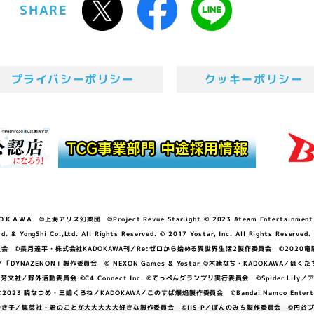
SHARE
プライバシーポリシー
クッキーポリシー
ＷＡ ©上海アリス幻樂団 ©Project Revue Starlight © 2023 Ateam Entertainment Inc. 
Shi Co.,Ltd. All Rights Reserved. © 2017 Yostar, Inc. All Rights Reserved.
N」製作委員会 ©長月達平・株式会社KADOKAWA刊／Re:ゼロから始める異世界生活2製作委員会 ©2020
GGER・雨宮哲／「DYNAZENON」製作委員会 © NEXON Games & Yostar ©木緒なち・KAD
DO ©あfろ・芳文社／野外活動委員会 ©C4 Connect Inc. ©てっぺんグランプリ実行委員会 ©Spider
暁なつめ・三嶋くろね／KADOKAWA／このすば爆焔製作委員会 ©Bandai Namco Entertainment In
子／集英社・君のことが大大大大大好きな製作委員会 ©IIS-P／ぽんのみち製作委員会 ©円谷プロ 