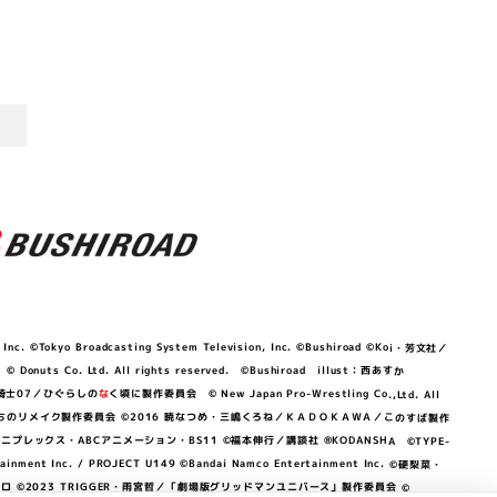
©Tokyo Broadcasting System Television, Inc. ©Bushiroad ©Koi・芳文社／
 © Donuts Co. Ltd. All rights reserved. ©Bushiroad illust：西あすか
竜騎士07／ひぐらしの
な
く頃に製作委員会 © New Japan Pro-Wrestling Co.,Ltd. All
OKAWA／ぼくたちのリメイク製作委員会 ©2016 暁なつめ・三嶋くろね／ＫＡＤＯＫＡＷＡ／このすば製作
 Lily／アニプレックス・ABCアニメーション・BS11 ©福本伸行／講談社 ®KODANSHA ©TYPE-
c. / PROJECT U149 ©Bandai Namco Entertainment Inc. ©硬梨菜・
©2023 TRIGGER・雨宮哲／「劇場版グリッドマンユニバース」製作委員会 ©