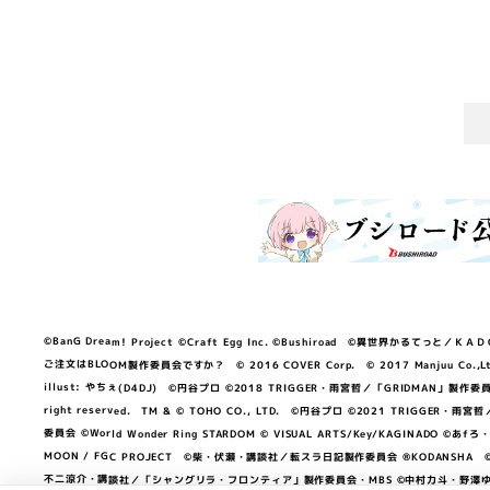
©BanG Dream! Project ©Craft Egg Inc. ©Bushiroad ©異世界かるてっと／ＫＡＤＯＫＡ
ご注文はBLOOM製作委員会ですか？ © 2016 COVER Corp. © 2017 Manjuu Co.,Ltd. & Yong
illust: やちぇ(D4DJ) ©円谷プロ ©2018 TRIGGER・雨宮哲／「GRIDMA
right reserved. TM & © TOHO CO., LTD. ©円谷プロ ©2021 TRI
委員会 ©World Wonder Ring STARDOM © VISUAL ARTS/Key/KAGINA
MOON / FGC PROJECT ©柴・伏瀬・講談社／転スラ日記製作委員会 ®KODANSHA ©2023 
不二涼介・講談社／「シャングリラ・フロンティア」製作委員会・MBS ©中村力斗・野澤ゆき