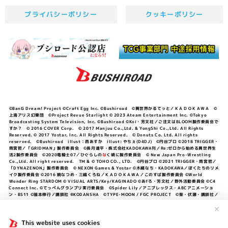
プライバシーポリシー
クッキーポリシー
©BanG Dream! Project ©Craft Egg Inc. ©Bushiroad ©異世界かるてっと／ＫＡＤＯＫＡＷＡ ©
上海アリス幻樂団 ©Project Revue Starlight © 2023 Ateam Entertainment Inc. ©Tokyo
Broadcasting System Television, Inc. ©Bushiroad ©Koi・芳文社／ご注文はBLOOM製作委員会で
すか？ © 2016 COVER Corp. © 2017 Manjuu Co.,Ltd. & YongShi Co.,Ltd. All Rights
Reserved. © 2017 Yostar, Inc. All Rights Reserved. © Donuts Co. Ltd. All rights
reserved. ©Bushiroad illust：西あすか illust: やちぇ(D4DJ) ©円谷プロ ©2018 TRIGGER・
雨宮哲／「GRIDMAN」製作委員会 ©長月達平・株式会社KADOKAWA刊／Re:ゼロから始める異世界生
活2製作委員会 ©2020竜騎士07／ひぐらしの
な
く頃に製作委員会 © New Japan Pro-Wrestling
Co.,Ltd. All right reserved. TM & © TOHO CO., LTD. ©円谷プロ ©2021 TRIGGER・雨宮哲／
「DYNAZENON」製作委員会 © NEXON Games & Yostar ©木緒なち・KADOKAWA／ぼくたちのリメ
イク製作委員会 ©2016 暁なつめ・三嶋くろね／ＫＡＤＯＫＡＷＡ／このすば製作委員会 ©World
Wonder Ring STARDOM © VISUAL ARTS/Key/KAGINADO ©あfろ・芳文社／野外活動委員会 ©C4
Connect Inc. ©てっぺんグランプリ実行委員会 ©Spider Lily／アニプレックス・ABCアニメーショ
ン・BS11 ©福本伸行／講談社 ®KODANSHA ©TYPE-MOON / FGC PROJECT ©柴・伏瀬・講談社／
転スラ日記製作委員会 ®KODANSHA ©2023 暁なつめ・三嶋くろね／KADOKAWA／このすば爆焔製作
委員会 ©Bandai Namco Entertainment Inc. / PROJECT U149 ©Bandai Namco
✕
Entertainment Inc. ©硬梨菜・不二涼介・講談社／「シャングリラ・フロンティア」製作委員会・MBS
©中村力斗・野澤ゆき子／集英社・君のことが大大大大大好きな製作委員会 ©IIS-P／ぽんのみち製作委
This website uses cookies
員会 ©円谷プロ ©2023 TRIGGER・雨宮哲／「劇場版グリッドマンユニバース」製作委員会 © NEXON