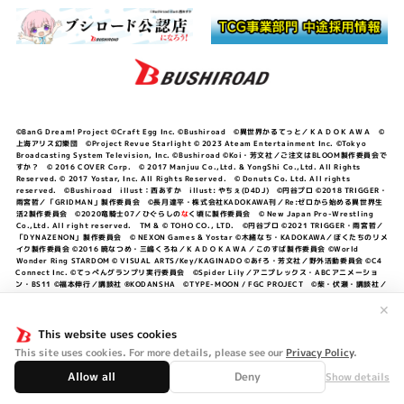
©BanG Dream! Project ©Craft Egg Inc. ©Bushiroad ©異世界かるてっと／ＫＡＤＯＫＡＷＡ ©
上海アリス幻樂団 ©Project Revue Starlight © 2023 Ateam Entertainment Inc. ©Tokyo
Broadcasting System Television, Inc. ©Bushiroad ©Koi・芳文社／ご注文はBLOOM製作委員会で
すか？ © 2016 COVER Corp. © 2017 Manjuu Co.,Ltd. & YongShi Co.,Ltd. All Rights
Reserved. © 2017 Yostar, Inc. All Rights Reserved. © Donuts Co. Ltd. All rights
reserved. ©Bushiroad illust：西あすか illust: やちぇ(D4DJ) ©円谷プロ ©2018 TRIGGER・
雨宮哲／「GRIDMAN」製作委員会 ©長月達平・株式会社KADOKAWA刊／Re:ゼロから始める異世界生
活2製作委員会 ©2020竜騎士07／ひぐらしの
な
く頃に製作委員会 © New Japan Pro-Wrestling
Co.,Ltd. All right reserved. TM & © TOHO CO., LTD. ©円谷プロ ©2021 TRIGGER・雨宮哲／
「DYNAZENON」製作委員会 © NEXON Games & Yostar ©木緒なち・KADOKAWA／ぼくたちのリメ
イク製作委員会 ©2016 暁なつめ・三嶋くろね／ＫＡＤＯＫＡＷＡ／このすば製作委員会 ©World
Wonder Ring STARDOM © VISUAL ARTS/Key/KAGINADO ©あfろ・芳文社／野外活動委員会 ©C4
Connect Inc. ©てっぺんグランプリ実行委員会 ©Spider Lily／アニプレックス・ABCアニメーショ
ン・BS11 ©福本伸行／講談社 ®KODANSHA ©TYPE-MOON / FGC PROJECT ©柴・伏瀬・講談社／
転スラ日記製作委員会 ®KODANSHA ©2023 暁なつめ・三嶋くろね／KADOKAWA／このすば爆焔製作
委員会 ©Bandai Namco Entertainment Inc. / PROJECT U149 ©Bandai Namco
✕
Entertainment Inc. ©硬梨菜・不二涼介・講談社／「シャングリラ・フロンティア」製作委員会・MBS
©中村力斗・野澤ゆき子／集英社・君のことが大大大大大好きな製作委員会 ©IIS-P／ぽんのみち製作委
This website uses cookies
員会 ©円谷プロ ©2023 TRIGGER・雨宮哲／「劇場版グリッドマンユニバース」製作委員会 © NEXON
This site uses cookies. For more details, please see our
Privacy Policy
.
Games／アビドス商店街 ©プロジェクトラブライブ！蓮ノ空女学院スクールアイドルクラブ ©「勇気爆
発バーンブレイバーン」製作委員会
Allow all
Deny
Show details